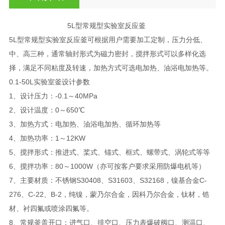
5L型常规型实验室反应釜
5L型常规型实验室反应釜可根据用户需要加工定制，压力分低、
中、高三种，通常轴封形式为磁力密封，搅拌形式可以多样化选
择，满足不同粘度及转速，加热方式可选电加热、油浴电加热等。
0.1-50L实验室釜设计参数
1、设计压力：-0.1～40MPa
2、设计温度：0～650℃
3、加热方式：电加热、油浴电加热、循环加热等
4、加热功率：1～12KW
5、搅拌形式：推进式、桨式、锚式、框式、螺带式、涡轮式等等
6、搅拌功率：80～1000W（亦可按客户要求采用防爆电机等）
7、主要材质：不锈钢S30408、S31603、S32168，镍基合金C-
276、C-22、B-2，纯镍，蒙乃尔合金，因科乃尔合金，钛材，锆
材、衬四氟或喷涂四氟等。
8、常规釜盖开口：进气口、排空口、压力表爆破阀口、测温口、