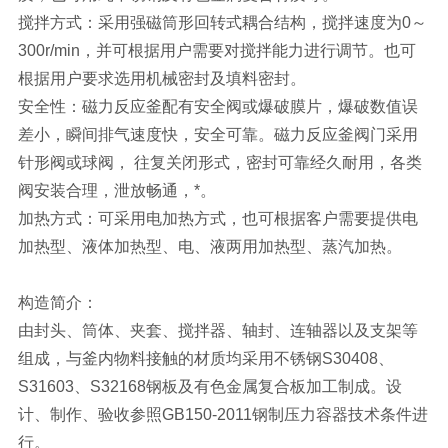
搅拌方式：采用强磁筒形回转式耦合结构，搅拌速度为0～
300r/min，并可根据用户需要对搅拌能力进行调节。也可
根据用户要求选用机械密封及填料密封。
安全性：磁力反应釜配有安全阀或爆破膜片，爆破数值误
差小，瞬间排气速度快，安全可靠。磁力反应釜阀门采用
针形阀或球阀， 往复关闭形式，密封可靠经久耐用，各类
阀安装合理，泄放畅通，*。
加热方式：可采用电加热方式，也可根据客户需要提供电
加热型、液体加热型、电、液两用加热型、蒸汽加热。
构造简介：
由封头、筒体、夹套、搅拌器、轴封、连轴器以及支架等
组成，与釜内物料接触的材质均采用不锈钢S30408、
S31603、S32168钢板及有色金属复合板加工制成。设
计、制作、验收参照GB150-2011钢制压力容器技术条件进
行。