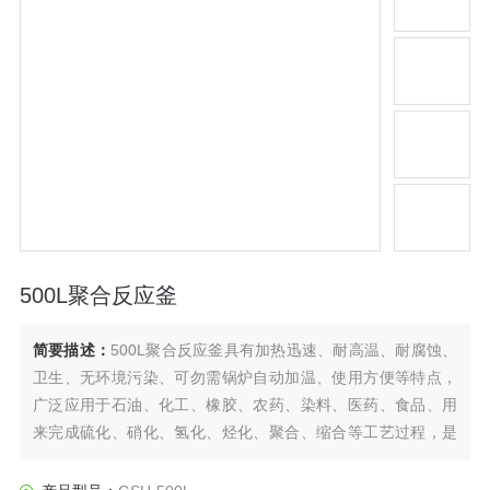
500L聚合反应釜
简要描述：
500L聚合反应釜具有加热迅速、耐高温、耐腐蚀、
卫生、无环境污染、可勿需锅炉自动加温、使用方便等特点，
广泛应用于石油、化工、橡胶、农药、染料、医药、食品、用
来完成硫化、硝化、氢化、烃化、聚合、缩合等工艺过程，是
以参加反应物质的充分混合为前提，对于加热、冷却、和液体
萃取以及气体吸收等物理变化过程均需要采用搅拌装置才能得