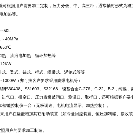
釜
可根据用户需要加工定制，压力分低、中、高三种，通常轴封形式为磁
电加热等。
～50L
1～40MPa
650℃
加热、油浴电加热、循环加热等
12KW
进式、桨式、锚式、框式、螺带式、涡轮式等等
～1000W（亦可按客户要求采用防爆电机等）
S30408、S31603、S32168，镍基合金C-276、C-22、B-
：进气口、排空口、压力表爆破阀口、测温口、取样口，还可根据客户要
ID智能控制仪一台（无极调速、电机电流显示、加热控制）。
果用户在釜盖增加其它附助装置（如冷凝回流装置、恒压加料罐、接收装
按照用户的要求加工制造。