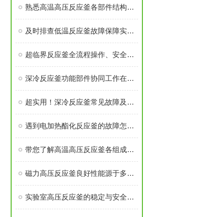
熟悉高温高压反应釜各部件结构与作用保障实验过程安全稳定
及时排查低温反应釜故障保障实验与生产工序稳定开展
超临界反应釜全流程操作、安全管控与日常维护要求
深冷反应釜功能部件协同工作在低温度下维持反应体系的稳定性
超实用！深冷反应釜常见故障及解决办法大汇总
遇到电加热酯化反应釜的故障怎么办
带您了解高温高压反应釜各组成部件的功能特点
磁力高压反应釜良好性能源于多个高可靠性功能模块的精密集成
实验室高压反应釜的稳定与安全源于多个核心部件的科学设计