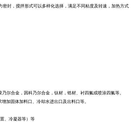
力密封，搅拌形式可以多样化选择，满足不同粘度及转速，加热方式
2，纯镍，蒙乃尔合金，因科乃尔合金，钛材，锆材、衬四氟或喷涂四氟等。
求增加固体加料口、冷却水进出口及出料口等。
置、冷凝器等）等