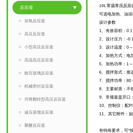
10L常温常压反应
反应釜
可选电加热、油浴
加氢反应釜
设计参数
1
、有效容积：0.1
高压反应釜
2
、设计压力：-0.
小型高压反应釜
3
、设计温度：0～
4
、加热方式：电
高温高压反应釜
5
、加热功率：1～
6
、搅拌形式：推
耐压玻璃反应釜
7
、搅拌功率：80
机械密封反应釜
8
、主要材质：不锈钢
9
、常规釜盖开口
升降翻转型高压反应釜
10
、控制仪：配P
减压蒸馏反应釜
11
、其它附件：如
聚醚反应釜
有特殊要求，可*