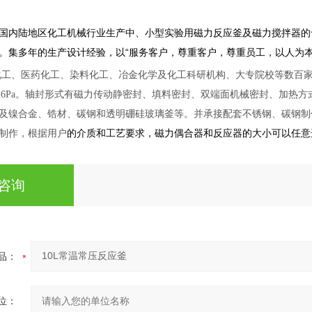
国内陆地区化工机械行业生产中、小型实验用磁力反应釜及磁力搅拌器的
。集多年的生产设计经验，以“服务客户，尊重客户，尊重员工，以人为本
工、医药化工、染料化工、冶金化学及化工科研机构、大专院校等数百家企
空-6Pa。轴封形式有磁力传动静密封、填料密封、双端面机械密封、加热方式
及镍合金、锆材、碳钢和透明硼硅玻璃釜等。并承接配套不锈钢、碳钢制
制作，根据
用户
的介质和工艺要求，磁力偶合器和反应器的大小可以任意
咨询
品：
位：