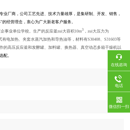
专业厂商，公司工艺先进、技术力量雄厚，是集研制、开发、销售，
”的经营理念，衷心为广大新老客户服务。
3
事业单位学校。生产的反应釜zui大容积10m
，zui大压力为
有电加热、夹套水蒸汽加热和导热油等，材料有S30408、S31603等
作的高压反应釜和发酵罐、加料罐、换热器、真空动态多箱干燥机以
选配。
在线咨询
电话
微信扫一扫