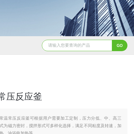
GSH-0.5L0.5L不锈钢磁力密封聚酯反应釜
GS
温常压反应釜
0L常温常压反应釜可根据用户需要加工定制，压力分低、中、高三
式为磁力密封，搅拌形式可多样化选择，满足不同粘度及转速，加
热、油浴电加热等。