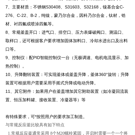
7
、主要材质：不锈钢S30408、S31603、S32168，镍基合金C-
276、C-22、B-2，纯镍，蒙乃尔合金，因科乃尔合金，钛材，锆
材、衬四氟或喷涂四氟等。
8
、常规釜盖开口：进气口、排空口、压力表爆破阀口、测温口、
取样口，还可根据客户要求增加固体加料口、冷却水进出口及出料
口等。
9
、控制仪：配PID智能控制仪一台（无极调速、电机电流显示、加
热控制）。
10
、升降翻转装置：可实现釜体或釜盖升降，釜体360°旋转；升降
装置可根据用户需要采用手摇式升降或电动升降。
11
、其它附件：如果用户在釜盖增加其它附助装置（如冷凝回流装
置、恒压加料罐、接收装置、冷凝器等）等
有特殊要求，可*按照用户的要求加工制造。
与常规反应釜比较具有如下特点
1.常规反应釜通常采用 8个M20螺栓紧固，开启时需要一个一个将