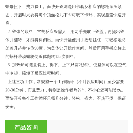
螺母扭下，费力费工。而快开釜则是用卡套及相应的螺栓顶压紧
固，开启时只要将每个顶丝松几下即可取下卡环，实现釜盖快速开
启。
2.
釜体的取料：常规反应釜需人工用两手先取下釜盖，再提出釜
体并翻转，才能将料倒出。而快开釜使用手摇动丝杠，可轻松地将
釜盖升起并转位90度，为釜体让开操作空间。然后再用手摇立柱上
的蜗杆带动蜗轮使釜体翻转135度倒料。
3.
加热炉可随意装上、拆下。上下只需2秒钟。使釜体可以在空气
中冷却，缩短了反应过程时间。
上述三项工作，常规釜一个工作循环（不计反应时间）至少需要
20-30分钟，而且费力，特别是操作者热的*，不小心还可能烫伤。
而快开釜每个工作循环只需几分钟，轻松、省力、不热不烫、保证
安全。
产品咨询