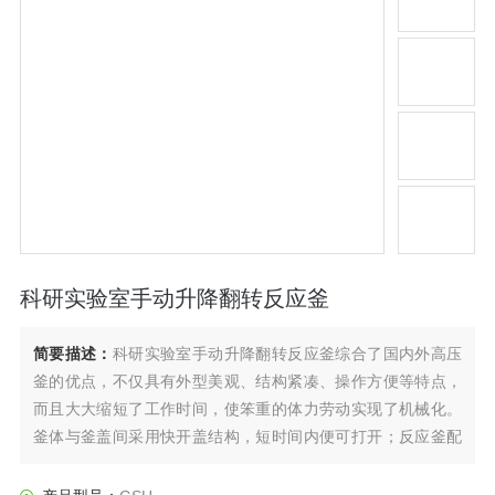
科研实验室手动升降翻转反应釜
简要描述：
科研实验室手动升降翻转反应釜综合了国内外高压
釜的优点，不仅具有外型美观、结构紧凑、操作方便等特点，
而且大大缩短了工作时间，使笨重的体力劳动实现了机械化。
釜体与釜盖间采用快开盖结构，短时间内便可打开；反应釜配
置升降翻转装置，可实现釜盖升降或釜体升降，及升降后的釜
体翻转功能。该反应釜操作简单省力，方便反应釜的出料、清