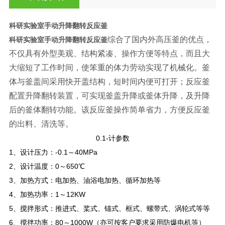
科研实验室手动升降翻转反应釜
综合了国内外高压釜的优点，
科研实验室手动升降翻转反应釜
不仅具有外型美观、结构紧凑、操作方便等特点，而且大
大缩短了工作时间，使笨重的体力劳动实现了机械化。釜
体与釜盖间采用快开盖结构，短时间内便可打开；反应釜
配置升降翻转装置，可实现釜盖升降或釜体升降，及升降
后的釜体翻转功能。该反应釜操作简单省力，方便反应釜
的出料、清洗等。
0.1-
计参数
1
、设计压力：-0.1～40MPa
2
、设计温度：0～650℃
3
、加热方式：电加热、油浴电加热、循环加热等
4
、加热功率：1～12KW
5
、搅拌形式：推进式、桨式、锚式、框式、螺带式、涡轮式等等
6
、搅拌功率：80～1000W（亦可按客户要求采用防爆电机等）