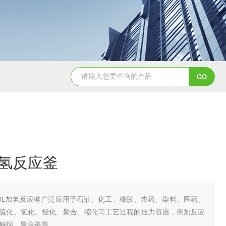
GSH-0.5L0.5L不锈钢磁力密封聚酯反应釜
GS
加氢反应釜
00L加氢反应釜广泛应用于石油、化工、橡胶、农药、染料、医药、
硫化、氢化、烃化、聚合、缩化等工艺过程的压力容器，例如反应
解锅、聚合釜等。