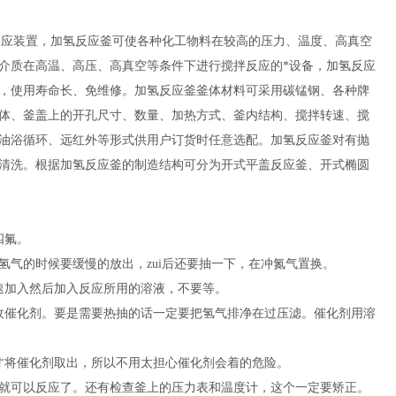
的搅拌反应装置，加氢反应釜可使各种化工物料在较高的压力、温度、高真空
介质在高温、高压、高真空等条件下进行搅拌反应的*设备，加氢反应
，使用寿命长、免维修。加氢反应釜釜体材料可采用碳锰钢、各种牌
体、釜盖上的开孔尺寸、数量、加热方式、釜内结构、搅拌转速、搅
油浴循环、远红外等形式供用户订货时任意选配。加氢反应釜对有抛
清洗。根据加氢反应釜的制造结构可分为开式平盖反应釜、开式椭圆
四氟。
气的时候要缓慢的放出，zui后还要抽一下，在冲氮气置换。
速加入然后加入反应所用的溶液，不要等。
收催化剂。要是需要热抽的话一定要把氢气排净在过压滤。催化剂用溶
才将催化剂取出，所以不用太担心催化剂会着的危险。
就可以反应了。还有检查釜上的压力表和温度计，这个一定要矫正。