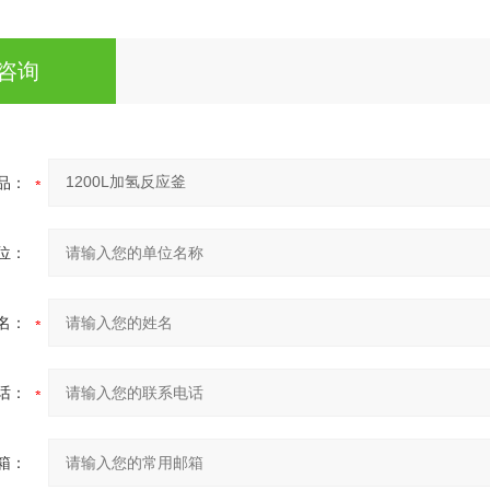
咨询
品：
位：
名：
话：
箱：