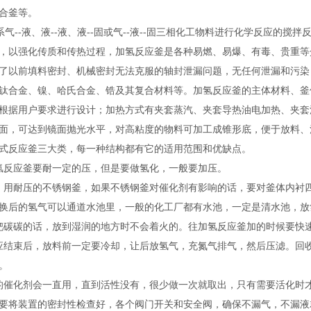
合釜等。
釜系气--液、液--液、液--固或气--液--固三相化工物料进行化学反应
，以强化传质和传热过程，加氢反应釜是各种易燃、易爆、有毒、贵重等
了以前填料密封、机械密封无法克服的轴封泄漏问题，无任何泄漏和污染
钛合金、镍、哈氏合金、锆及其复合材料等。加氢反应釜的主体材料、釜
根据用户要求进行设计；加热方式有夹套蒸汽、夹套导热油电加热、夹套
面，可达到镜面抛光水平，对高粘度的物料可加工成锥形底，便于放料、
式反应釜三大类，每一种结构都有它的适用范围和优缺点。
氢反应釜要耐一定的压，但是要做氢化，一般要加压。
，用耐压的不锈钢釜，如果不锈钢釜对催化剂有影响的话，要对釜体内衬
换后的氢气可以通道水池里，一般的化工厂都有水池，一定是清水池，放氢
钯碳碳的话，放到湿润的地方时不会着火的。往加氢反应釜加的时候要快
应结束后，放料前一定要冷却，让后放氢气，充氮气排气，然后压滤。回
。
的催化剂会一直用，直到活性没有，很少做一次就取出，只有需要活化时
要将装置的密封性检查好，各个阀门开关和安全阀，确保不漏气，不漏液