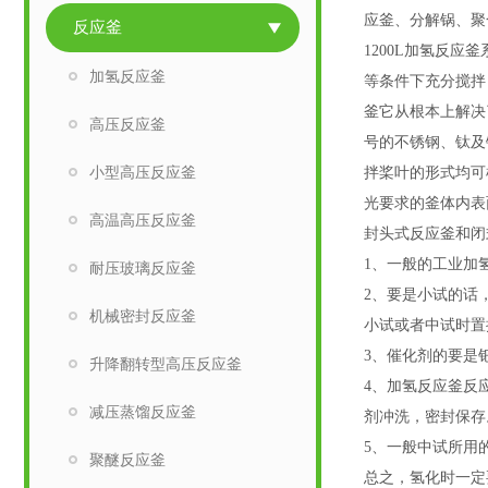
应釜、分解锅、聚
反应釜
1200L加氢反应
加氢反应釜
等条件下充分搅拌
釜它从根本上解决
高压反应釜
号的不锈钢、钛及
小型高压反应釜
拌桨叶的形式均可
光要求的釜体内表
高温高压反应釜
封头式反应釜和闭
1、一般的工业加
耐压玻璃反应釜
2、要是小试的话
机械密封反应釜
小试或者中试时置
3、催化剂的要是
升降翻转型高压反应釜
4、加氢反应釜反
减压蒸馏反应釜
剂冲洗，密封保存
5、一般中试所用
聚醚反应釜
总之，氢化时一定