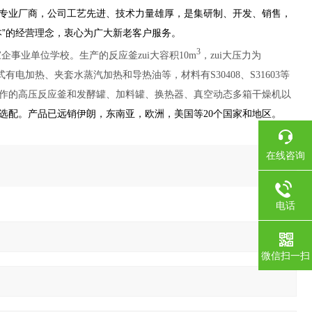
专业厂商，公司工艺先进、技术力量雄厚，是集研制、开发、销售，
”的经营理念，衷心为广大新老客户服务。
3
事业单位学校。生产的反应釜zui大容积10m
，zui大压力为
有电加热、夹套水蒸汽加热和导热油等，材料有S30408、S31603等
作的高压反应釜和发酵罐、加料罐、换热器、真空动态多箱干燥机以
选配。产品已远销伊朗，东南亚，欧洲，美国等20个国家和地区。
在线咨询
电话
微信扫一扫