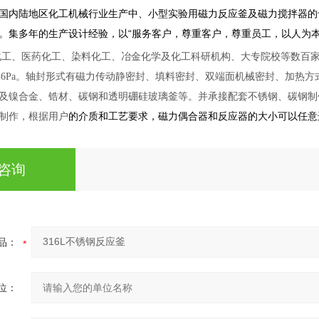
国内陆地区化工机械行业生产中、小型实验用磁力反应釜及磁力搅拌器的
。集多年的生产设计经验，以“服务客户，尊重客户，尊重员工，以人为本
工、医药化工、染料化工、冶金化学及化工科研机构、大专院校等数百家企
空-6Pa。轴封形式有磁力传动静密封、填料密封、双端面机械密封、加热方式
及镍合金、锆材、碳钢和透明硼硅玻璃釜等。并承接配套不锈钢、碳钢制
制作，根据
用户
的介质和工艺要求，磁力偶合器和反应器的大小可以任意
咨询
品：
位：