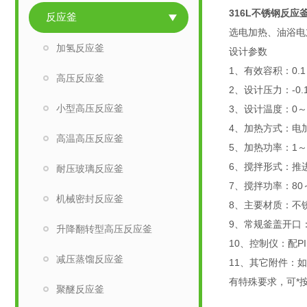
316L不锈钢反应
反应釜
选电加热、油浴电
加氢反应釜
设计参数
1、有效容积：0.1
高压反应釜
2、设计压力：-0.
小型高压反应釜
3、设计温度：0～
4、加热方式：电
高温高压反应釜
5、加热功率：1～
6、搅拌形式：推
耐压玻璃反应釜
7、搅拌功率：80
机械密封反应釜
8、主要材质：不锈
9、常规釜盖开口
升降翻转型高压反应釜
10、控制仪：配
减压蒸馏反应釜
11、其它附件：
有特殊要求，可*
聚醚反应釜