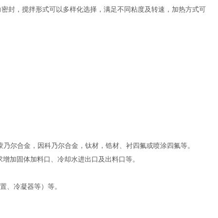
力密封，搅拌形式可以多样化选择，满足不同粘度及转速，加热方式可
-2，纯镍，蒙乃尔合金，因科乃尔合金，钛材，锆材、衬四氟或喷涂四氟等。
求增加固体加料口、冷却水进出口及出料口等。
装置、冷凝器等）等。