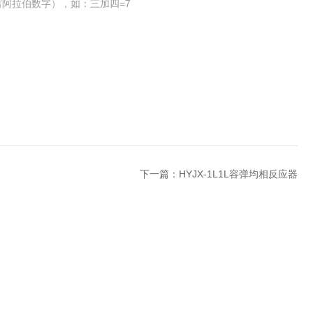
阿拉伯数字），如：三加四=7
下一篇：
HYJX-1L1L容弹均相反应器