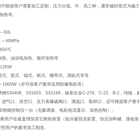
釜
可根据用户需要加工定制，压力分低、中、高三种，通常轴封形式为磁
加热等。
～50L
1～40MPa
650℃
加热、油浴电加热、循环加热等
12KW
进式、桨式、锚式、框式、螺带式、涡轮式等等
～1000W（亦可按客户要求采用防爆电机等）
钢S30408、S31603、S32168，镍基合金C-276、C-22、B
：进气口、排空口、压力表爆破阀口、测温口、取样口，还可根据客户要
PID智能控制仪一台（无极调速、电机电流显示、加热控制）。
如果用户在釜盖增加其它附助装置（如冷凝回流装置、恒压加料罐、接收
按照用户的要求加工制造。