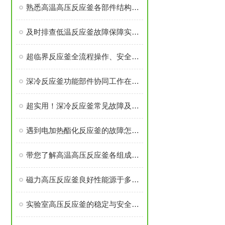
熟悉高温高压反应釜各部件结构与作用保障实验过程安全稳定
及时排查低温反应釜故障保障实验与生产工序稳定开展
超临界反应釜全流程操作、安全管控与日常维护要求
深冷反应釜功能部件协同工作在低温度下维持反应体系的稳定性
超实用！深冷反应釜常见故障及解决办法大汇总
遇到电加热酯化反应釜的故障怎么办
带您了解高温高压反应釜各组成部件的功能特点
磁力高压反应釜良好性能源于多个高可靠性功能模块的精密集成
实验室高压反应釜的稳定与安全源于多个核心部件的科学设计