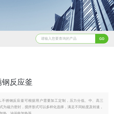
GSH-0.5L0.5L不锈钢磁力密封聚酯反应釜
GS
不锈钢反应釜
16L不锈钢反应釜可根据用户需要加工定制，压力分低、中、高三
式为磁力密封，搅拌形式可以多样化选择，满足不同粘度及转速，
加热、油浴电加热等。