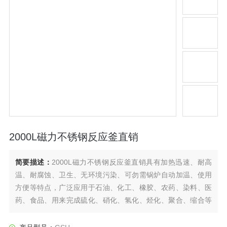
2000L磁力不锈钢反应釜直销
简要描述：
2000L磁力不锈钢反应釜直销具有加热迅速、耐高
温、耐腐蚀、卫生、无环境污染、可勿需锅炉自动加温、使用
方便等特点，广泛应用于石油、化工、橡胶、农药、染料、医
药、食品、用来完成硫化、硝化、氢化、烃化、聚合、缩合等
工艺过程，是以参加反应物质的充分混合为前提，对于加热、
冷却、和液体萃取以及气体吸收等物理变化过程均需要采用搅