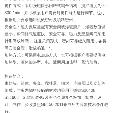
搅拌方式：采用强磁筒形回转式耦合结构，搅拌速度为0～
300r/min，并可根据用户需要对搅拌能力进行调节。也可
根据用户要求选用机械密封及填料密封。
安全性：磁力反应釜配有安全阀或爆破膜片，爆破数值误
差小，瞬间排气速度快，安全可靠。磁力反应釜阀门采用
针形阀或球阀， 往复关闭形式，密封可靠经久耐用，各类
阀安装合理，泄放畅通，*。
加热方式：可采用电加热方式，也可根据客户需要提供电
加热型、液体加热型、电、液两用加热型、蒸汽加热。
构造简介：
由封头、筒体、夹套、搅拌器、轴封、连轴器以及支架等
组成，与釜内物料接触的材质均采用不锈钢S30408、
S31603、S32168钢板及有色金属复合板加工制成。设
计、制作、验收参照GB150-2011钢制压力容器技术条件进
行。