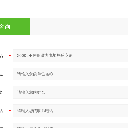
咨询
品：
位：
名：
话：