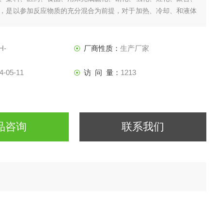
，是以参加反应物质的充分混合为前提，对于加热、冷却、和液体
收等物理变化过程均需要采用搅拌装置才能得到到好的效果，是化
理想的所需设备。
H-
厂商性质：
生产厂家
4-05-11
访 问 量：
1213
品咨询
联系我们