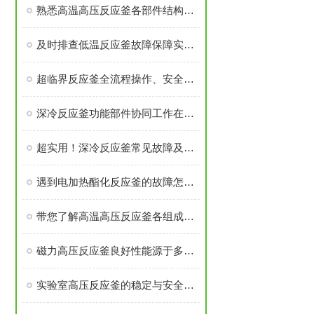
熟悉高温高压反应釜各部件结构与作用保障实验过程安全稳定
及时排查低温反应釜故障保障实验与生产工序稳定开展
超临界反应釜全流程操作、安全管控与日常维护要求
深冷反应釜功能部件协同工作在低温度下维持反应体系的稳定性
超实用！深冷反应釜常见故障及解决办法大汇总
遇到电加热酯化反应釜的故障怎么办
带您了解高温高压反应釜各组成部件的功能特点
磁力高压反应釜良好性能源于多个高可靠性功能模块的精密集成
实验室高压反应釜的稳定与安全源于多个核心部件的科学设计