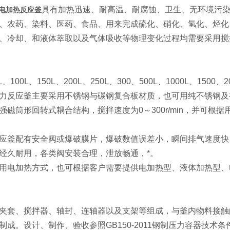
具有加热迅速、耐高温、耐腐蚀、卫生、无环境污
力电加热反应釜
、农药、染料、医药、食品、用来完成硫化、硝化、氢化、烃化
、冷却、和液体萃取以及气体吸收等物理变化过程均需要采用搅
、100L、150L、200L、250L、300、500L、1000L、1500、20
力反应釜主要采用不锈钢与碳钢复合板材质，也可用纯不锈钢及
强磁筒形回转式耦合结构，搅拌速度为0～300r/min，并可
应釜配有安全阀或爆破膜片，爆破数值误差小，瞬间排气速度快
经久耐用，各类阀安装合理，泄放畅通，*。
用电加热方式，也可根据客户需要提供电加热型、液体加热型、
夹套、搅拌器、轴封、连轴器以及支架等组成，与釜内物料接触的材质均
制成。设计、制作、验收参照GB150-2011钢制压力容器技术条