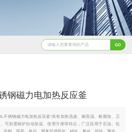
GSH-0.5L0.5L不锈钢磁力密封聚酯反应釜
GS
L不锈钢磁力电加热反应釜
00L不锈钢磁力电加热反应釜*具有加热迅速、耐高温、耐腐蚀、卫
染、可勿需锅炉自动加温、使用方便等特点，广泛应用于石油、化
、染料、医药、食品、用来完成硫化、硝化、氢化、烃化、聚合、