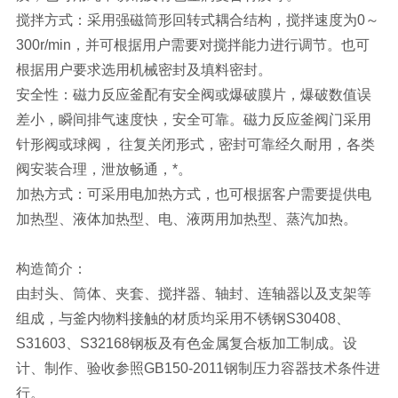
搅拌方式：采用强磁筒形回转式耦合结构，搅拌速度为0～
300r/min，并可根据用户需要对搅拌能力进行调节。也可
根据用户要求选用机械密封及填料密封。
安全性：磁力反应釜配有安全阀或爆破膜片，爆破数值误
差小，瞬间排气速度快，安全可靠。磁力反应釜阀门采用
针形阀或球阀， 往复关闭形式，密封可靠经久耐用，各类
阀安装合理，泄放畅通，*。
加热方式：可采用电加热方式，也可根据客户需要提供电
加热型、液体加热型、电、液两用加热型、蒸汽加热。
构造简介：
由封头、筒体、夹套、搅拌器、轴封、连轴器以及支架等
组成，与釜内物料接触的材质均采用不锈钢S30408、
S31603、S32168钢板及有色金属复合板加工制成。设
计、制作、验收参照GB150-2011钢制压力容器技术条件进
行。