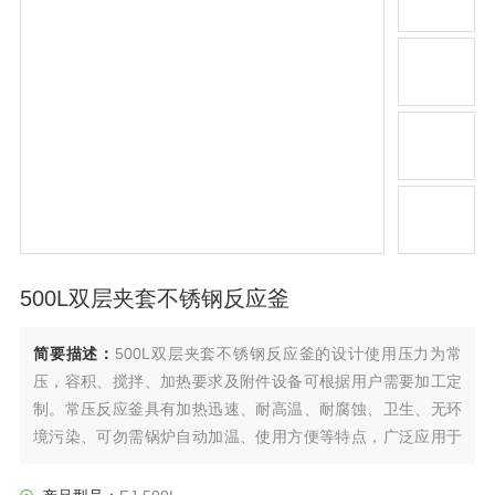
500L双层夹套不锈钢反应釜
简要描述：
500L双层夹套不锈钢反应釜的设计使用压力为常
压，容积、搅拌、加热要求及附件设备可根据用户需要加工定
制。常压反应釜具有加热迅速、耐高温、耐腐蚀、卫生、无环
境污染、可勿需锅炉自动加温、使用方便等特点，广泛应用于
石油、化工、橡胶、农药、染料、医药、食品等工艺过程，是
化工、制药等行业理想的所需