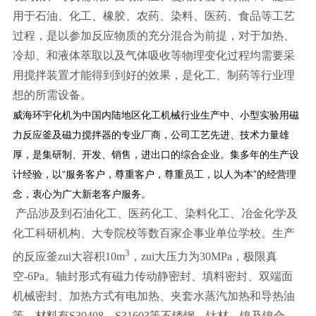
用于石油、化工、橡胶、农药、染料、医药、食品等工艺
过程，是以参加反应物质的充分混合为前提，对于加热、
冷却、和液体萃取以及气体吸收等物理变化过程均需要采
用搅拌装置才能得到到好的效果，是化工、制药等行业理
想的所需设备。
威海环宇化机为中国内陆地区化工机械行业生产中、小型实验用磁
力反应釜及磁力搅拌器的专业厂商，公司工艺先进、技术力量雄
厚，是集研制、开发、销售，进出口的综合企业。集多年的生产设
计经验，以“服务客户，尊重客户，尊重员工，以人为本”的经营理
念，衷心为广大新老客户服务。
产品涉及到石油化工、医药化工、染料化工、冶金化学及
化工科研机构、大专院校等数百家企事业单位学校。生产
3
的反应釜zui大容积10m
，zui大压力为30MPa，极限真
空-6Pa。轴封形式有磁力传动静密封、填料密封、双端面
机械密封、加热方式有电加热、夹套水蒸汽加热和导热油
等，材料有S30408、S31603等不锈钢、钛材、镍及镍合