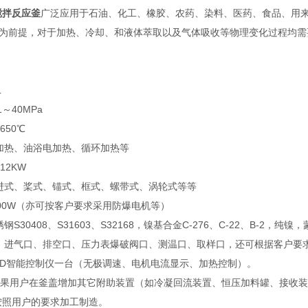
搅拌反应釜
广泛应用于石油、化工、橡胶、农药、染料、医药、食品、用
为前提，对于加热、冷却、和液体萃取以及气体吸收等物理变化过程均需
L
1～40MPa
650℃
加热、油浴电加热、循环加热等
12KW
进式、桨式、锚式、框式、螺带式、涡轮式等等
000W（亦可按客户要求采用防爆电机等）
钢S30408、S31603、S32168，镍基合金C-276、C-22、B
：进气口、排空口、压力表爆破阀口、测温口、取样口，还可根据客户要
PID智能控制仪一台（无极调速、电机电流显示、加热控制）。
如果用户在釜盖增加其它附助装置（如冷凝回流装置、恒压加料罐、接收
按照用户的要求加工制造。