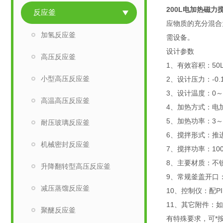
200L电加热磁力
反应釜
应物质的充分混合
加氢反应釜
需设备。
设计参数
高压反应釜
1、有效容积：50
小型高压反应釜
2、设计压力：-0.
3、设计温度：0～
高温高压反应釜
4、加热方式：电
5、加热功率：3～
耐压玻璃反应釜
6、搅拌形式：推
机械密封反应釜
7、搅拌功率：1
8、主要材质：不锈
升降翻转型高压反应釜
9、常规釜盖开口
减压蒸馏反应釜
10、控制仪：配
11、其它附件：
聚醚反应釜
有特殊要求，可*