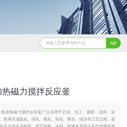
GSH-0.5L0.5L不锈钢磁力密封聚酯反应釜
GS
电加热磁力搅拌反应釜
0L电加热磁力搅拌反应釜广泛应用于石油、化工、橡胶、农药、染
、用来完成硫化、硝化、氢化、烃化、聚合、缩合等工艺过程，是
的充分混合为前提，对于加热、冷却、和液体萃取以及气体吸收等