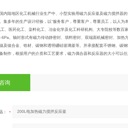
国内陆地区化工机械行业生产中、小型实验用磁力反应釜及磁力搅拌器的
。集多年的生产设计经验，以“服务客户，尊重客户，尊重员工，以人为本
工、医药化工、染料化工、冶金化学及化工科研机构、大专院校等数百家企事
空-6Pa。轴封形式有磁力传动静密封、填料密封、双端面机械密封、加热方式
镍及镍合金、锆材、碳钢和透明硼硅玻璃釜等。并承接配套不锈钢、碳钢
备制作，根据用户的介质和工艺要求，磁力偶合器和反应器的大小可以任
咨询
品：