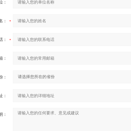
位：
名：
话：
箱：
份：
址：
明：