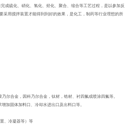
来完成硫化、硝化、氢化、烃化、聚合、缩合等工艺过程，是以参加反
要采用搅拌装置才能得到到好的效果，是化工，制药等行业理想的所
-2，纯镍，蒙乃尔合金，因科乃尔合金，钛材，锆材、衬四氟或喷涂四氟等。
求增加固体加料口、冷却水进出口及出料口等。
装置、冷凝器等）等