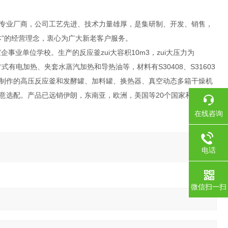
专业厂商，公司工艺先进、技术力量雄厚，是集研制、开发、销售，
”的经营理念，衷心为广大新老客户服务。
业单位学校。生产的反应釜zui大容积10m3，zui大压力为
有电加热、夹套水蒸汽加热和导热油等，材料有S30408、S31603
制作的高压反应釜和发酵罐、加料罐、换热器、真空动态多箱干燥机
意选配。产品已远销伊朗，东南亚，欧洲，美国等20个国家和地区。
在线咨询
电话
微信扫一扫