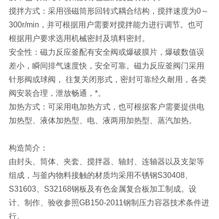
搅拌方式：采用强磁筒形回转式耦合结构，搅拌速度为0～
300r/min，并可根据用户需要对搅拌能力进行调节。也可
根据用户要求选用机械密封及填料密封。
安全性：磁力反应釜配有安全阀或爆破膜片，爆破数值误
差小，瞬间排气速度快，安全可靠。磁力反应釜阀门采用
针形阀或球阀， 往复关闭形式，密封可靠经久耐用，各类
阀安装合理，泄放畅通，*。
加热方式：可采用电加热方式，也可根据客户需要提供电
加热型、液体加热型、电、液两用加热型、蒸汽加热。
构造简介：
由封头、筒体、夹套、搅拌器、轴封、连轴器以及支架等
组成，与釜内物料接触的材质均采用不锈钢S30408、
S31603、S32168钢板及有色金属复合板加工制成。设
计、制作、验收参照GB150-2011钢制压力容器技术条件进
行。