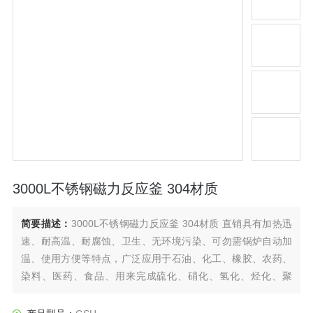
3000L不锈钢磁力反应釜 304材质
简要描述：
3000L不锈钢磁力反应釜 304材质 直销具有加热迅
速、耐高温、耐腐蚀、卫生、无环境污染、可勿需锅炉自动加
温、使用方便等特点，广泛应用于石油、化工、橡胶、农药、
染料、医药、食品、用来完成硫化、硝化、氢化、烃化、聚
合、缩合等工艺过程，是以参加反应物质的充分混合为前提，
对于加热、冷却、和液体萃取以及气体吸收等物理变化过程均