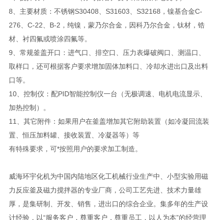
8、主要材质：不锈钢S30408、S31603、S32168，镍基合金C-
276、C-22、B-2，纯镍，蒙乃尔合金，因科乃尔合金，钛材，锆
材、衬四氟或喷涂四氟等。
9、常规釜盖开口：进气口、排空口、压力表爆破阀口、测温口、
取样口，还可根据客户要求增加固体加料口、冷却水进出口及出料
口等。
10、控制仪：配PID智能控制仪一台（无极调速、电机电流显示、
加热控制）。
11、其它附件：如果用户在釜盖增加其它附助装置（如冷凝回流装
置、恒压加料罐、接收装置、冷凝器等）等
有特殊要求，可*按照用户的要求加工制造。
威海环宇化机为中国内陆地区化工机械行业生产中、小型实验用磁
力反应釜及磁力搅拌器的专业厂商，公司工艺先进、技术力量雄
厚，是集研制、开发、销售，进出口的综合企业。集多年的生产设
计经验，以“服务客户，尊重客户，尊重员工，以人为本”的经营理