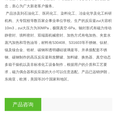
念，衷心为广大新老客户服务。
产品涉及到石油化工、医药化工、染料化工、冶金化学及化工科研
机构、大专院校等数百家企事业单位学校。生产的反应釜zui大容积
10m3，zui大压力为30MPa，极限真空-6Pa。轴封形式有磁力传动
静密封、填料密封、双端面机械密封、加热方式有电加热、夹套水
蒸汽加热和导热油等，材料有S30408、S31603等不锈钢、钛材、
镍及镍合金、锆材、碳钢和透明硼硅玻璃釜等。并承接配套不锈
钢、碳钢制作的高压反应釜和发酵罐、加料罐、换热器、真空动态
多箱干燥机以及非标准化工设备制作，根据用户的介质和工艺要
求，磁力偶合器和反应器的大小可以任意选配。产品已远销伊朗，
东南亚，欧洲，美国等20个国家和地区。
产品咨询