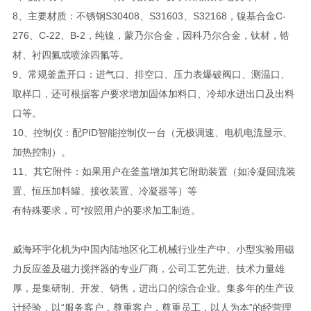
8、主要材质：不锈钢S30408、S31603、S32168，镍基合金C-
276、C-22、B-2，纯镍，蒙乃尔合金，因科乃尔合金，钛材，锆
材、衬四氟或喷涂四氟等。
9、常规釜盖开口：进气口、排空口、压力表爆破阀口、测温口、
取样口，还可根据客户要求增加固体加料口、冷却水进出口及出料
口等。
10、控制仪：配PID智能控制仪一台（无极调速、电机电流显示、
加热控制）。
11、其它附件：如果用户在釜盖增加其它附助装置（如冷凝回流装
置、恒压加料罐、接收装置、冷凝器等）等
有特殊要求，可*按照用户的要求加工制造。
威海环宇化机为中国内陆地区化工机械行业生产中、小型实验用磁
力反应釜及磁力搅拌器的专业厂商，公司工艺先进、技术力量雄
厚，是集研制、开发、销售，进出口的综合企业。集多年的生产设
计经验，以“服务客户，尊重客户，尊重员工，以人为本”的经营理