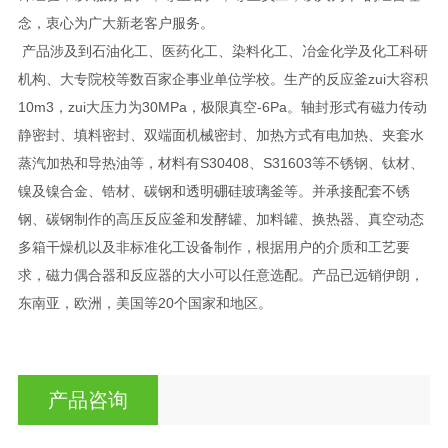
念，衷心为广大新老客户服务。
产品涉及到石油化工、医药化工、染料化工、冶金化学及化工科研
机构、大专院校等数百家企事业单位学校。生产的反应釜zui大容积
10m3，zui大压力为30MPa，极限真空-6Pa。轴封形式有磁力传动
静密封、填料密封、双端面机械密封、加热方式有电加热、夹套水
蒸汽加热和导热油等，材料有S30408、S31603等不锈钢、钛材、
镍及镍合金、锆材、碳钢和透明硼硅玻璃釜等。并承接配套不锈
钢、碳钢制作的高压反应釜和发酵罐、加料罐、换热器、真空动态
多箱干燥机以及非标准化工设备制作，根据用户的介质和工艺要
求，磁力偶合器和反应器的大小可以任意选配。产品已远销伊朗，
东南亚，欧洲，美国等20个国家和地区。
产品咨询