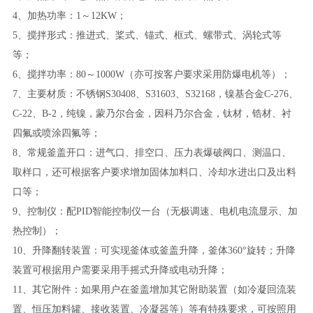
4、加热功率：1～12KW；
5、搅拌形式：推进式、桨式、锚式、框式、螺带式、涡轮式等
等；
6、搅拌功率：80～1000W（亦可按客户要求采用防爆电机等）；
7、主要材质：不锈钢S30408、S31603、S32168，镍基合金C-276、
C-22、B-2，纯镍，蒙乃尔合金，因科乃尔合金，钛材，锆材、衬
四氟或喷涂四氟等；
8、常规釜盖开口：进气口、排空口、压力表爆破阀口、测温口、
取样口，还可根据客户要求增加固体加料口、冷却水进出口及出料
口等；
9、控制仪：配PID智能控制仪一台（无极调速、电机电流显示、加
热控制）；
10、升降翻转装置：可实现釜体或釜盖升降，釜体360°旋转；升降
装置可根据用户需要采用手摇式升降或电动升降；
11、其它附件：如果用户在釜盖增加其它附助装置（如冷凝回流装
置、恒压加料罐、接收装置、冷凝器等）等有特殊要求，可按照用