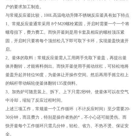
户的要求加工制造。
与常规反应釜比较，100L高温电动升降不锈钢反应釜具有如下特点
1、常规反应釜通常采用 8个M20螺栓紧固，开启时需要一个一个将
螺母扭下，费力费工。而快开釜则是用卡套及相应的螺栓顶压紧
固，开启时只要将每个顶丝松几下即可取下卡环，实现釜盖快速开
启。
2、釜体的取料：常规反应釜需人工用两手先取下釜盖，再提出釜
体并翻转，才能将料倒出。而快开釜使用手摇动丝杠，可轻松地将
釜盖升起并转位90度，为釜体让开操作空间。然后再用手摇立柱上
的蜗杆带动蜗轮使釜体翻转135度倒料。
3、加热炉可随意装上、拆下。上下只需2秒钟。使釜体可以在空气
中冷却，缩短了反应过程时间。
上述三项工作，常规釜一个工作循环（不计反应时间）至少需要20-
30分钟，而且费力，特别是操作者热的*，不小心还可能烫伤。而
快开釜每个工作循环只需几分钟，轻松、省力、不热不烫、保证安
全。