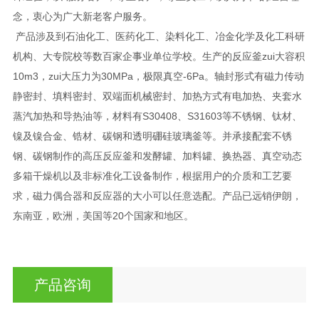
念，衷心为广大新老客户服务。
产品涉及到石油化工、医药化工、染料化工、冶金化学及化工科研
机构、大专院校等数百家企事业单位学校。生产的反应釜zui大容积
10m3，zui大压力为30MPa，极限真空-6Pa。轴封形式有磁力传动
静密封、填料密封、双端面机械密封、加热方式有电加热、夹套水
蒸汽加热和导热油等，材料有S30408、S31603等不锈钢、钛材、
镍及镍合金、锆材、碳钢和透明硼硅玻璃釜等。并承接配套不锈
钢、碳钢制作的高压反应釜和发酵罐、加料罐、换热器、真空动态
多箱干燥机以及非标准化工设备制作，根据用户的介质和工艺要
求，磁力偶合器和反应器的大小可以任意选配。产品已远销伊朗，
东南亚，欧洲，美国等20个国家和地区。
产品咨询