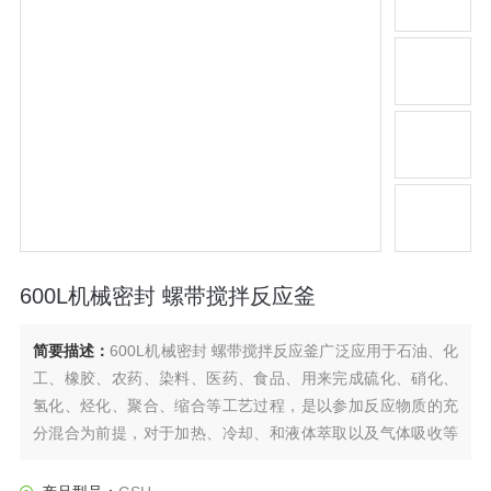
600L机械密封 螺带搅拌反应釜
简要描述：
600L机械密封 螺带搅拌反应釜广泛应用于石油、化
工、橡胶、农药、染料、医药、食品、用来完成硫化、硝化、
氢化、烃化、聚合、缩合等工艺过程，是以参加反应物质的充
分混合为前提，对于加热、冷却、和液体萃取以及气体吸收等
物理变化过程均需要采用搅拌装置才能得到到好的效果，是化
工，制药等行业理想的所需设备。