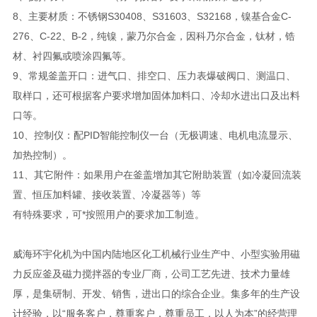
8、主要材质：不锈钢S30408、S31603、S32168，镍基合金C-
276、C-22、B-2，纯镍，蒙乃尔合金，因科乃尔合金，钛材，锆
材、衬四氟或喷涂四氟等。
9、常规釜盖开口：进气口、排空口、压力表爆破阀口、测温口、
取样口，还可根据客户要求增加固体加料口、冷却水进出口及出料
口等。
10、控制仪：配PID智能控制仪一台（无极调速、电机电流显示、
加热控制）。
11、其它附件：如果用户在釜盖增加其它附助装置（如冷凝回流装
置、恒压加料罐、接收装置、冷凝器等）等
有特殊要求，可*按照用户的要求加工制造。
威海环宇化机为中国内陆地区化工机械行业生产中、小型实验用磁
力反应釜及磁力搅拌器的专业厂商，公司工艺先进、技术力量雄
厚，是集研制、开发、销售，进出口的综合企业。集多年的生产设
计经验，以“服务客户，尊重客户，尊重员工，以人为本”的经营理