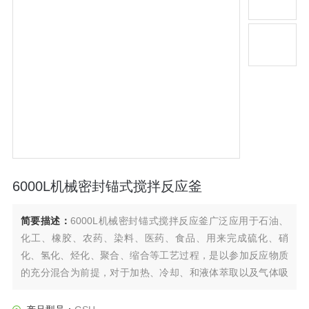
6000L机械密封锚式搅拌反应釜
简要描述：
6000L机械密封锚式搅拌反应釜广泛应用于石油、
化工、橡胶、农药、染料、医药、食品、用来完成硫化、硝
化、氢化、烃化、聚合、缩合等工艺过程，是以参加反应物质
的充分混合为前提，对于加热、冷却、和液体萃取以及气体吸
收等物理变化过程均需要采用搅拌装置才能得到到好的效果，
是化工，制药等行业理想的所需设备。