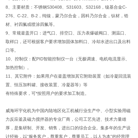
8、主要材质：不锈钢S30408、S31603、S32168，镍基合金C-
276、C-22、B-2，纯镍，蒙乃尔合金，因科乃尔合金，钛材，锆
材、衬四氟或喷涂四氟等。
9、常规釜盖开口：进气口、排空口、压力表爆破阀口、测温口、
取样口，还可根据客户要求增加固体加料口、冷却水进出口及出料
口等。
10、控制仪：配PID智能控制仪一台（无极调速、电机电流显示、
加热控制）。
11、其它附件：如果用户在釜盖增加其它附助装置（如冷凝回流装
置、恒压加料罐、接收装置、冷凝器等）等
有特殊要求，可*按照用户的要求加工制造。
威海环宇化机为中国内陆地区化工机械行业生产中、小型实验用磁
力反应釜及磁力搅拌器的专业厂商，公司工艺先进、技术力量雄
厚，是集研制、开发、销售，进出口的综合企业。集多年的生产设
计经验，以“服务客户，尊重客户，尊重员工，以人为本”的经营理