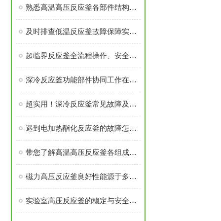
熟悉高温高压反应釜各部件结构与作用保障实验过程安全稳定
及时排查低温反应釜故障保障实验与生产工序稳定开展
超临界反应釜全流程操作、安全管控与日常维护要求
深冷反应釜功能部件协同工作在低温度下维持反应体系的稳定性
超实用！深冷反应釜常见故障及解决办法大汇总
遇到电加热酯化反应釜的故障怎么办
带您了解高温高压反应釜各组成部件的功能特点
磁力高压反应釜良好性能源于多个高可靠性功能模块的精密集成
实验室高压反应釜的稳定与安全源于多个核心部件的科学设计