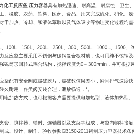
磁力化工反应釜 压力容器
具有加热迅速、耐高温、耐腐蚀、卫生、
工、橡胶、农药、染料、医药、食品、用来完成硫化、硝化、氢
对于加热、冷却、和液体萃取以及气体吸收等物理变化过程均需
。
、100L、150L、200L、250L、300、500L、1000L、1500、20
力反应釜主要采用不锈钢与碳钢复合板材质，也可用纯不锈钢及
强磁筒形回转式耦合结构，搅拌速度为0～300r/min，并可
应釜配有安全阀或爆破膜片，爆破数值误差小，瞬间排气速度快
经久耐用，各类阀安装合理，泄放畅通，*。
用电加热方式，也可根据客户需要提供电加热型、液体加热型、
夹套、搅拌器、轴封、连轴器以及支架等组成，与釜内物料接触的材质均
制成。设计、制作、验收参照GB150-2011钢制压力容器技术条