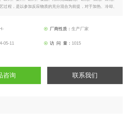
艺过程，是以参加反应物质的充分混合为前提，对于加热、冷却、
及气体吸收等物理变化过程均需要采用搅拌装置才能得到到好的效
药等行业理想的所需设备。
H-
厂商性质：
生产厂家
4-05-11
访 问 量：
1015
品咨询
联系我们