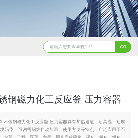
GSH-0.5L0.5L不锈钢磁力密封聚酯反应釜
GS
L不锈钢磁力化工反应釜 压力容器
00L不锈钢磁力化工反应釜 压力容器具有加热迅速、耐高温、耐腐
环境污染、可勿需锅炉自动加温、使用方便等特点，广泛应用于石
、农药、染料、医药、食品、用来完成硫化、硝化、氢化、烃化、