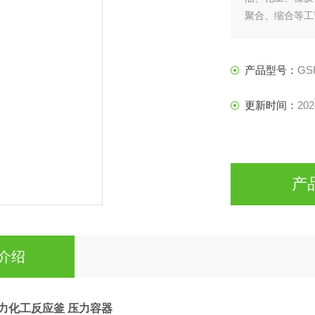
聚合、缩合等工
和液体萃取以
果，是化工，制
产品型号：
GS
更新时间：
202
产
介绍
磁力化工反应釜 压力容器