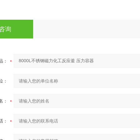
咨询
品：
位：
名：
话：