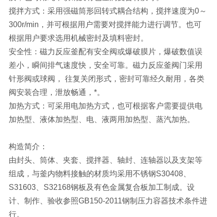
搅拌方式：采用强磁筒形回转式耦合结构，搅拌速度为0～
300r/min，并可根据用户需要对搅拌能力进行调节。也可
根据用户要求选用机械密封及填料密封。
安全性：磁力反应釜配有安全阀或爆破膜片，爆破数值误
差小，瞬间排气速度快，安全可靠。磁力反应釜阀门采用
针形阀或球阀， 往复关闭形式，密封可靠经久耐用，各类
阀安装合理，泄放畅通，*。
加热方式：可采用电加热方式，也可根据客户需要提供电
加热型、液体加热型、电、液两用加热型、蒸汽加热。
构造简介：
由封头、筒体、夹套、搅拌器、轴封、连轴器以及支架等
组成，与釜内物料接触的材质均采用不锈钢S30408、
S31603、S32168钢板及有色金属复合板加工制成。设
计、制作、验收参照GB150-2011钢制压力容器技术条件进
行。