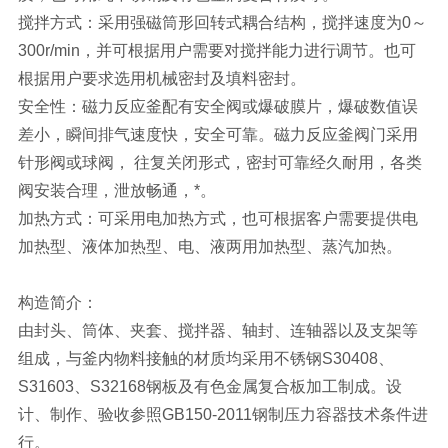
搅拌方式：采用强磁筒形回转式耦合结构，搅拌速度为0～
300r/min，并可根据用户需要对搅拌能力进行调节。也可
根据用户要求选用机械密封及填料密封。
安全性：磁力反应釜配有安全阀或爆破膜片，爆破数值误
差小，瞬间排气速度快，安全可靠。磁力反应釜阀门采用
针形阀或球阀， 往复关闭形式，密封可靠经久耐用，各类
阀安装合理，泄放畅通，*。
加热方式：可采用电加热方式，也可根据客户需要提供电
加热型、液体加热型、电、液两用加热型、蒸汽加热。
构造简介：
由封头、筒体、夹套、搅拌器、轴封、连轴器以及支架等
组成，与釜内物料接触的材质均采用不锈钢S30408、
S31603、S32168钢板及有色金属复合板加工制成。设
计、制作、验收参照GB150-2011钢制压力容器技术条件进
行。