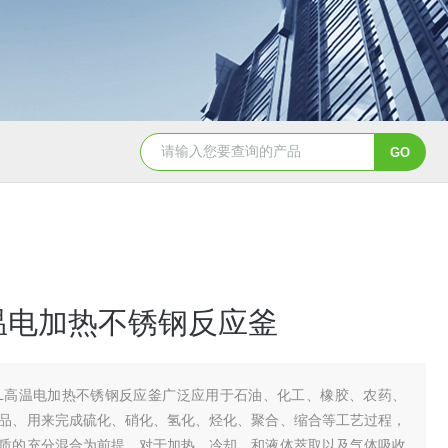
GSH-0.5L0.5L不锈钢磁力密封聚酯反应釜
GS
高温电加热不锈钢反应釜
0L高温电加热不锈钢反应釜广泛应用于石油、化工、橡胶、农药、
品、用来完成硫化、硝化、氢化、烃化、聚合、缩合等工艺过程，
质的充分混合为前提，对于加热、冷却、和液体萃取以及气体吸收