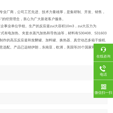
专业厂商，公司工艺先进、技术力量雄厚，是集研制、开发、销售，
”的经营理念，衷心为广大新老客户服务。
业单位学校。生产的反应釜zui大容积10m3，zui大压力为
有电加热、夹套水蒸汽加热和导热油等，材料有S30408、S31603
制作的高压反应釜和发酵罐、加料罐、换热器、真空动态多箱干燥机
意选配。产品已远销伊朗，东南亚，欧洲，美国等20个国家和地区。
在线咨询
电话
微信扫一扫