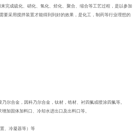
用来完成硫化、硝化、氢化、烃化、聚合、缩合等工艺过程，是以参加
需要采用搅拌装置才能得到到好的效果，是化工，制药等行业理想的
-2，纯镍，蒙乃尔合金，因科乃尔合金，钛材，锆材、衬四氟或喷涂四氟等。
求增加固体加料口、冷却水进出口及出料口等。
装置、冷凝器等）等