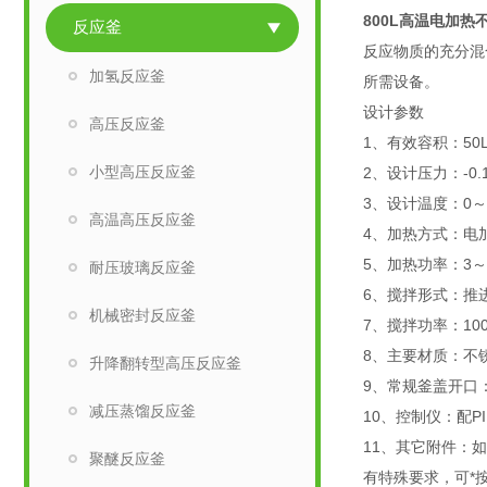
800L高温电加热
反应釜
反应物质的充分混
加氢反应釜
所需设备。
设计参数
高压反应釜
1、有效容积：50
小型高压反应釜
2、设计压力：-0.
3、设计温度：0～
高温高压反应釜
4、加热方式：电
5、加热功率：3～
耐压玻璃反应釜
6、搅拌形式：推
机械密封反应釜
7、搅拌功率：1
8、主要材质：不锈
升降翻转型高压反应釜
9、常规釜盖开口
减压蒸馏反应釜
10、控制仪：配
11、其它附件：
聚醚反应釜
有特殊要求，可*