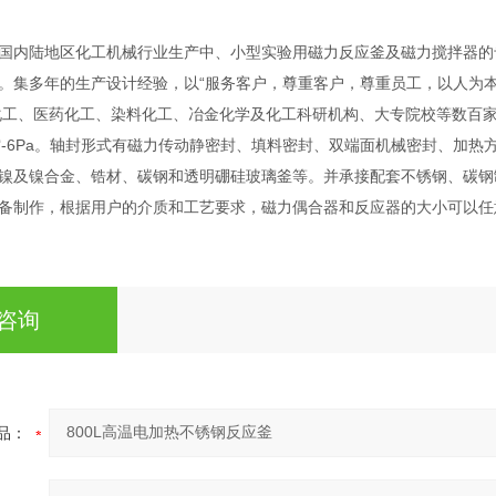
国内陆地区化工机械行业生产中、小型实验用磁力反应釜及磁力搅拌器的
。集多年的生产设计经验，以“服务客户，尊重客户，尊重员工，以人为本
工、医药化工、染料化工、冶金化学及化工科研机构、大专院校等数百家企事
空-6Pa。轴封形式有磁力传动静密封、填料密封、双端面机械密封、加热方式
镍及镍合金、锆材、碳钢和透明硼硅玻璃釜等。并承接配套不锈钢、碳钢
备制作，根据用户的介质和工艺要求，磁力偶合器和反应器的大小可以任
咨询
品：