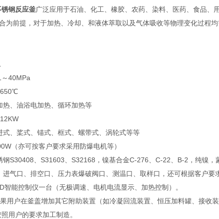
不锈钢反应釜
广泛应用于石油、化工、橡胶、农药、染料、医药、食品、
合为前提，对于加热、冷却、和液体萃取以及气体吸收等物理变化过程均
L
1～40MPa
650℃
加热、油浴电加热、循环加热等
12KW
进式、桨式、锚式、框式、螺带式、涡轮式等等
000W（亦可按客户要求采用防爆电机等）
钢S30408、S31603、S32168，镍基合金C-276、C-22、B
：进气口、排空口、压力表爆破阀口、测温口、取样口，还可根据客户要
PID智能控制仪一台（无极调速、电机电流显示、加热控制）。
如果用户在釜盖增加其它附助装置（如冷凝回流装置、恒压加料罐、接收
按照用户的要求加工制造。