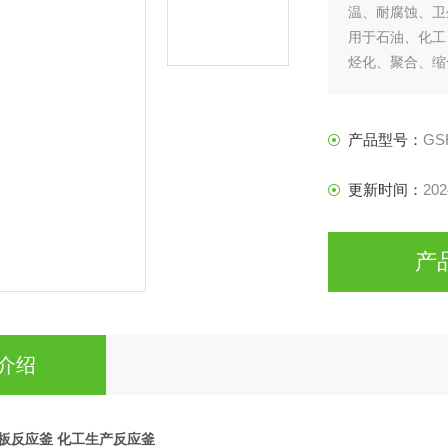
温、耐腐蚀、卫
用于石油、化工
烃化、聚合、缩
冷却、和液体萃
的效果，是化工
产品型号：
GS
更新时间：
202
产
介绍
合板反应釜 化工生产反应釜