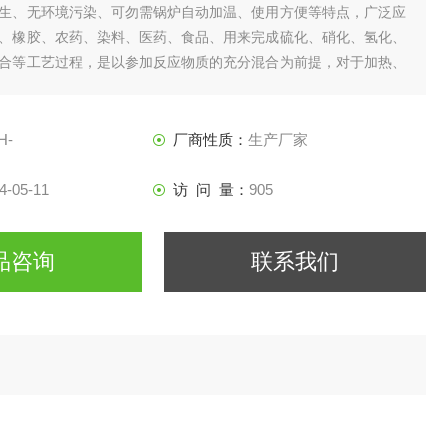
生、无环境污染、可勿需锅炉自动加温、使用方便等特点，广泛应
、橡胶、农药、染料、医药、食品、用来完成硫化、硝化、氢化、
合等工艺过程，是以参加反应物质的充分混合为前提，对于加热、
取以及气体吸收等物理变化过程均需要采用搅拌装置才能得到到好
，制药等行业理想的所需设备。
H-
厂商性质：
生产厂家
4-05-11
访 问 量：
905
品咨询
联系我们