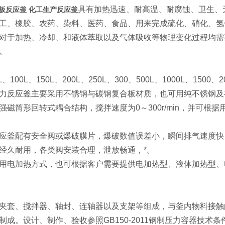
具有加热迅速、耐高温、耐腐蚀、卫生、
合板反应釜 化工生产反应釜
工、橡胶、农药、染料、医药、食品、用来完成硫化、硝化、氢
对于加热、冷却、和液体萃取以及气体吸收等物理变化过程均需
。
、100L、150L、200L、250L、300、500L、1000L、1500、20
力反应釜主要采用不锈钢与碳钢复合板材质，也可用纯不锈钢及
强磁筒形回转式耦合结构，搅拌速度为0～300r/min，并可
应釜配有安全阀或爆破膜片，爆破数值误差小，瞬间排气速度快
经久耐用，各类阀安装合理，泄放畅通，*。
用电加热方式，也可根据客户需要提供电加热型、液体加热型、
夹套、搅拌器、轴封、连轴器以及支架等组成，与釜内物料接触的材质均
制成。设计、制作、验收参照GB150-2011钢制压力容器技术条