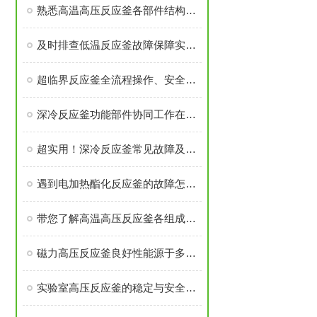
熟悉高温高压反应釜各部件结构与作用保障实验过程安全稳定
及时排查低温反应釜故障保障实验与生产工序稳定开展
超临界反应釜全流程操作、安全管控与日常维护要求
深冷反应釜功能部件协同工作在低温度下维持反应体系的稳定性
超实用！深冷反应釜常见故障及解决办法大汇总
遇到电加热酯化反应釜的故障怎么办
带您了解高温高压反应釜各组成部件的功能特点
磁力高压反应釜良好性能源于多个高可靠性功能模块的精密集成
实验室高压反应釜的稳定与安全源于多个核心部件的科学设计