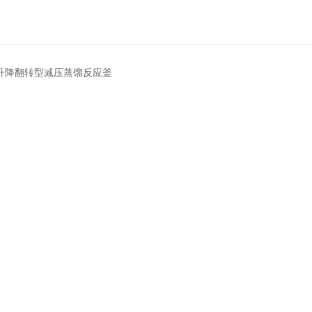
5L升降翻转型减压蒸馏反应釜