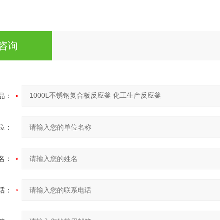
咨询
品：
位：
名：
话：