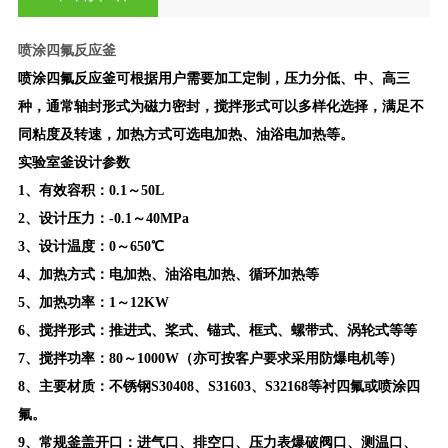
喷涂四氟反应釜
喷涂四氟反应釜
可根据用户需要加工定制，压力分低、中、高三
种，通常轴封形式为磁力密封，搅拌形式可以多样化选择，满足不
同粘度及转速，加热方式可选电加热、油浴电加热等。
实验室釜设计参数
1
、有效容积：0.1～50L
2
、设计压力：-0.1～40MPa
3
、设计温度：0～650℃
4
、加热方式：电加热、油浴电加热、循环加热等
5
、加热功率：1～12KW
6
、搅拌形式：推进式、桨式、锚式、框式、螺带式、涡轮式等等
7
、搅拌功率：80～1000W（亦可按客户要求采用防爆电机等）
8
、主要材质：不锈钢S30408、S31603、S32168等衬四氟或喷涂四
氟。
9
、常规釜盖开口：进气口、排空口、压力表爆破阀口、测温口、