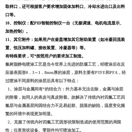
取样口，还可根据客户要求增加固体加料口、冷却水进出口及出料
口等。
10
、控制仪：配PID智能控制仪一台（无极调速、电机电流显示、
加热控制）。
11
、其它附件：如果用户在釜盖增加其它附助装置（如冷凝回流装
置、恒压加料罐、接收装置、冷凝器等）等。
有特殊要求，可*按照用户的要求加工制造。
氟树脂静电喷涂工艺是当今世界上先进的防腐工艺，经喷涂后在反
应釜表面形0．3～1．8mm厚的涂层，原料主要有PTFE和PFA，经
过喷涂不同原料的涂层后具有以下特点：
1、涂层与金属间有*的结合力：外力基本无法去除，金属与涂层
的附着，如同人的表皮与真皮附着。故解决了传统内衬四氟工艺四
氟层与金属基层间因结合力不足易起鼓、脱落的缺陷，温度变化频
繁的环境中表现更加明显。
2、克服了传统内衬四氟工艺因形状限制造成的使用范围的局限
性；任意形状设备、零部件均可喷涂加工。