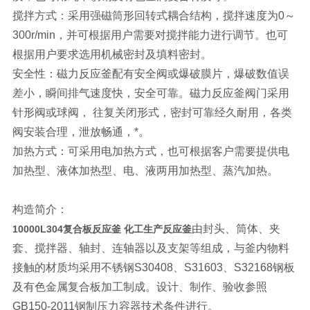
搅拌方式：采用强磁筒形回转式耦合结构，搅拌速度为0～
300r/min，并可根据用户需要对搅拌能力进行调节。也可
根据用户要求选用机械密封及填料密封。
安全性：磁力反应釜配有安全阀或爆破膜片，爆破数值误
差小，瞬间排气速度快，安全可靠。磁力反应釜阀门采用
针形阀或球阀， 往复关闭形式，密封可靠经久耐用，各类
阀安装合理，泄放畅通，*。
加热方式：可采用电加热方式，也可根据客户需要提供电
加热型、液体加热型、电、液两用加热型、蒸汽加热。
构造简介：
由封头、筒体、夹
10000L304复合板反应釜 化工生产反应釜
套、搅拌器、轴封、连轴器以及支架等组成，与釜内物料
接触的材质均采用不锈钢S30408、S31603、S32168钢板
及有色金属复合板加工制成。设计、制作、验收参照
GB150-2011钢制压力容器技术条件进行。