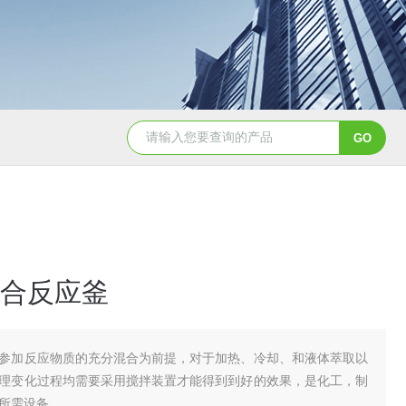
GSH-0.5L0.5L不锈钢磁力密封聚酯反应釜
GS
合反应釜
参加反应物质的充分混合为前提，对于加热、冷却、和液体萃取以
理变化过程均需要采用搅拌装置才能得到到好的效果，是化工，制
所需设备。