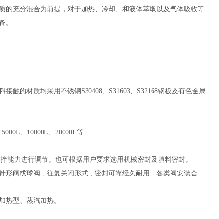
质的充分混合为前提，对于加热、冷却、和液体萃取以及气体吸收等
备。
质均采用不锈钢S30408、S31603、S32168钢板及有色金属
5000L、10000L、20000L等
要对搅拌能力进行调节。也可根据用户要求选用机械密封及填料密封。
针形阀或球阀，往复关闭形式，密封可靠经久耐用，各类阀安装合
加热型、蒸汽加热。