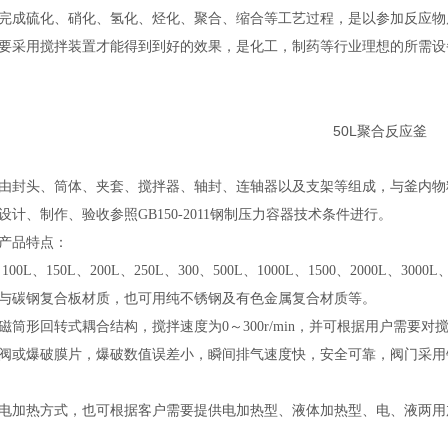
完成硫化、硝化、氢化、烃化、聚合、缩合等工艺过程，是以参加反应物
要采用搅拌装置才能得到到好的效果，是化工，制药等行业理想的所需设
50L聚合反应釜
封头、筒体、夹套、搅拌器、轴封、连轴器以及支架等组成，与釜内物料接触的材
计、制作、验收参照GB150-2011钢制压力容器技术条件进行。
产品特点：
00L、150L、200L、250L、300、500L、1000L、1500、2000L、3000L、
与碳钢复合板材质，也可用纯不锈钢及有色金属复合材质等。
磁筒形回转式耦合结构，搅拌速度为0～300r/min，并可根据用户需
阀或爆破膜片，爆破数值误差小，瞬间排气速度快，安全可靠，阀门采用
电加热方式，也可根据客户需要提供电加热型、液体加热型、电、液两用