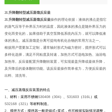
2L升降翻转型减压蒸馏反应釜
2L升降翻转型减压蒸馏反应釜
操作的理论依据：液体的沸点是指它
的蒸气压等于外界压力时的温度，因此液体的沸点是随外界压力的
变化而变化的，如果借助于真空泵降低系统内压力，就可以降低液
体的沸点。减压蒸馏是分离可提纯有机化合物的常用方法之一。
根据用户需要加工定制，通常轴封形式为磁力密封，搅拌形式可以
多样化选择，满足不同粘度及转速，加热方式可选电加热、油浴电
加热等。反应釜配置升降翻转装置，可实现釜盖升降或釜体升降，
及升降后的釜体翻转功能。该反应釜操作简单省力，方便反应釜的
出料、清洗等。
一、减压蒸馏反应装置的特点
1
、材料：采用不锈钢
S30408
（
304
）、
S31603
（
316L
）或
S32168
（
321
）等材料制造。
2
、搅拌方式：搅拌器一般是锚式
+
桨式，也可根据实际情况调整，