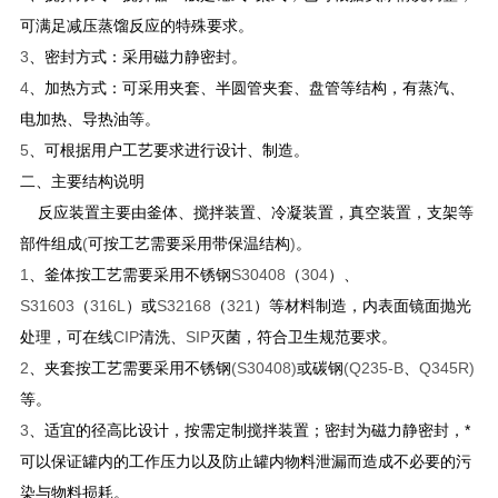
可满足减压蒸馏反应的特殊要求。
3
、密封方式：采用磁力静密封。
4
、加热方式：可采用夹套、半圆管夹套、盘管等结构，有蒸汽、
电加热、导热油等。
5
、可根据用户工艺要求进行设计、制造。
二、主要结构说明
反应装置主要由釜体、搅拌装置、冷凝装置，真空装置，支架等
部件组成
(
可按工艺需要采用带保温结构
)
。
1
、釜体按工艺需要采用不锈钢
S30408
（
304
）、
S31603
（
316L
）或
S32168
（
321
）等材料制造，内表面镜面抛光
处理，可在线
CIP
清洗、
SIP
灭菌，符合卫生规范要求。
2
、夹套按工艺需要采用不锈钢
(S30408)
或碳钢
(Q235-B
、
Q345R)
等。
3
、适宜的径高比设计，按需定制搅拌装置；密封为磁力静密封，*
可以保证罐内的工作压力以及防止罐内物料泄漏而造成不必要的污
染与物料损耗。