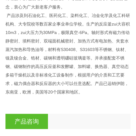
念，衷心为广大新老客户服务。
产品涉及到石油化工、医药化工、染料化工、冶金化学及化工科研
机构、大专院校等数百家企事业单位学校。生产的反应釜zui大容积
10m3，zui大压力为30MPa，极限真空-6Pa。轴封形式有磁力传动
静密封、填料密封、双端面机械密封、加热方式有电加热、夹套水
蒸汽加热和导热油等，材料有S30408、S31603等不锈钢、钛材、
镍及镍合金、锆材、碳钢和透明硼硅玻璃釜等。并承接配套不锈
钢、碳钢制作的高压反应釜和发酵罐、加料罐、换热器、真空动态
多箱干燥机以及非标准化工设备制作，根据用户的介质和工艺要
求，磁力偶合器和反应器的大小可以任意选配。产品已远销伊朗，
东南亚，欧洲，美国等20个国家和地区。
产品咨询