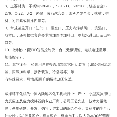
8、主要材质：不锈钢S30408、S31603、S32168，镍基合金C-
276、C-22、B-2，纯镍，蒙乃尔合金，因科乃尔合金，钛材，锆
材、衬四氟或喷涂四氟等。
9、常规釜盖开口：进气口、排空口、压力表爆破阀口、测温口、
取样口，还可根据客户要求增加固体加料口、冷却水进出口及出料
口等。
10、控制仪：配PID智能控制仪一台（无极调速、电机电流显示、
加热控制）。
11、其它附件：如果用户在釜盖增加其它附助装置（如冷凝回流装
置、恒压加料罐、接收装置、冷凝器等）等
有特殊要求，可*按照用户的要求加工制造。
威海环宇化机为中国内陆地区化工机械行业生产中、小型实验用磁
力反应釜及磁力搅拌器的专业厂商，公司工艺先进、技术力量雄
厚，是集研制、开发、销售，进出口的综合企业。集多年的生产设
计经验，以“服务客户，尊重客户，尊重员工，以人为本”的经营理