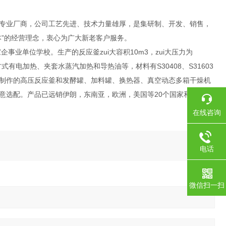
专业厂商，公司工艺先进、技术力量雄厚，是集研制、开发、销售，
”的经营理念，衷心为广大新老客户服务。
业单位学校。生产的反应釜zui大容积10m3，zui大压力为
有电加热、夹套水蒸汽加热和导热油等，材料有S30408、S31603
制作的高压反应釜和发酵罐、加料罐、换热器、真空动态多箱干燥机
意选配。产品已远销伊朗，东南亚，欧洲，美国等20个国家和地区。
在线咨询
电话
微信扫一扫