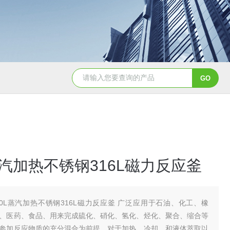
GSH-0.5L0.5L不锈钢磁力密封聚酯反应釜
GS
L蒸汽加热不锈钢316L磁力反应釜
00L蒸汽加热不锈钢316L磁力反应釜 广泛应用于石油、化工、橡
、医药、食品、用来完成硫化、硝化、氢化、烃化、聚合、缩合等
参加反应物质的充分混合为前提，对于加热、冷却、和液体萃取以