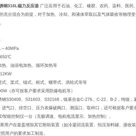
不锈钢316L磁力反应釜
广泛应用于石油、化工、橡胶、农药、染料、医药
的充分混合为前提，对于加热、冷却、和液体萃取以及气体吸收等物理变
。
L
1～40MPa
650℃
加热、油浴电加热、循环加热等
12KW
进式、桨式、锚式、框式、螺带式、涡轮式等等
000W（亦可按客户要求采用防爆电机等）
钢S30408、S31603、S32168，镍基合金C-276、C-22、B
：进气口、排空口、压力表爆破阀口、测温口、取样口，还可根据客户要
PID智能控制仪一台（无极调速、电机电流显示、加热控制）。
如果用户在釜盖增加其它附助装置（如冷凝回流装置、恒压加料罐、接收
按照用户的要求加工制造。