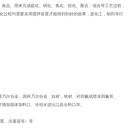
、食品、用来完成硫化、硝化、氢化、烃化、聚合、缩合等工艺过程，
化过程均需要采用搅拌装置才能得到到好的效果，是化工，制药等行
-2，纯镍，蒙乃尔合金，因科乃尔合金，钛材，锆材、衬四氟或喷涂四氟等。
求增加固体加料口、冷却水进出口及出料口等。
装置、冷凝器等）等