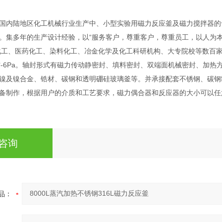
国内陆地区化工机械行业生产中、小型实验用磁力反应釜及磁力搅拌器的
。集多年的生产设计经验，以“服务客户，尊重客户，尊重员工，以人为本
工、医药化工、染料化工、冶金化学及化工科研机构、大专院校等数百家企事
空-6Pa。轴封形式有磁力传动静密封、填料密封、双端面机械密封、加热方式
镍及镍合金、锆材、碳钢和透明硼硅玻璃釜等。并承接配套不锈钢、碳钢
备制作，根据用户的介质和工艺要求，磁力偶合器和反应器的大小可以任
咨询
品：