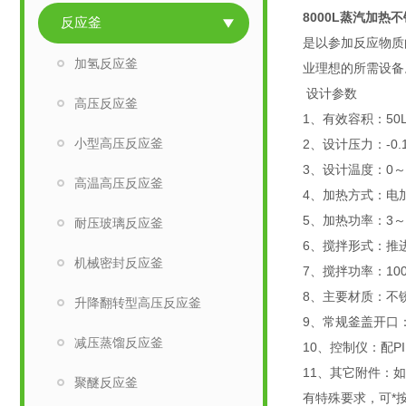
8000L蒸汽加热
反应釜
是以参加反应物质
加氢反应釜
业理想的所需设备
设计参数
高压反应釜
1、有效容积：50
小型高压反应釜
2、设计压力：-0.
3、设计温度：0～
高温高压反应釜
4、加热方式：电
5、加热功率：3～
耐压玻璃反应釜
6、搅拌形式：推
机械密封反应釜
7、搅拌功率：1
8、主要材质：不锈
升降翻转型高压反应釜
9、常规釜盖开口
减压蒸馏反应釜
10、控制仪：配
11、其它附件：
聚醚反应釜
有特殊要求，可*