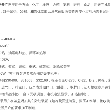
应釜
广泛应用于石油、化工、橡胶、农药、染料、医药、食品、用来完成
，对于加热、冷却、和液体萃取以及气体吸收等物理变化过程均需要采用
L
1～40MPa
650℃
加热、油浴电加热、循环加热等
12KW
进式、桨式、锚式、框式、螺带式、涡轮式等等
000W（亦可按客户要求采用防爆电机等）
钢S30408、S31603、S32168，镍基合金C-276、C-22、B
：进气口、排空口、压力表爆破阀口、测温口、取样口，还可根据客户要
PID智能控制仪一台（无极调速、电机电流显示、加热控制）。
如果用户在釜盖增加其它附助装置（如冷凝回流装置、恒压加料罐、接收
按照用户的要求加工制造。