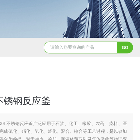
GSH-0.5L0.5L不锈钢磁力密封聚酯反应釜
GS
L不锈钢反应釜
000L不锈钢反应釜广泛应用于石油、化工、橡胶、农药、染料、医
完成硫化、硝化、氢化、烃化、聚合、缩合等工艺过程，是以参加
混合为前提，对于加热、冷却、和液体萃取以及气体吸收等物理变