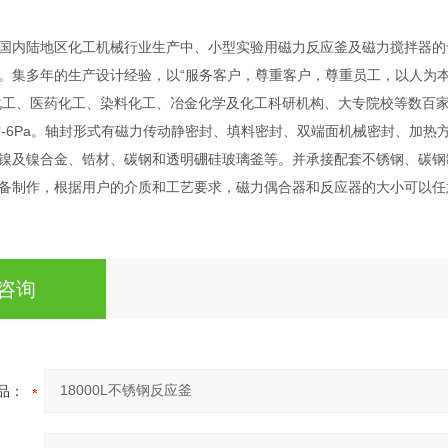
国内陆地区化工机械行业生产中、小型实验用磁力反应釜及磁力搅拌器的
。集多年的生产设计经验，以“服务客户，尊重客户，尊重员工，以人为本
工、医药化工、染料化工、冶金化学及化工科研机构、大专院校等数百家企事
空-6Pa。轴封形式有磁力传动静密封、填料密封、双端面机械密封、加热方式
镍及镍合金、锆材、碳钢和透明硼硅玻璃釜等。并承接配套不锈钢、碳钢
备制作，根据用户的介质和工艺要求，磁力偶合器和反应器的大小可以任
咨询
品：