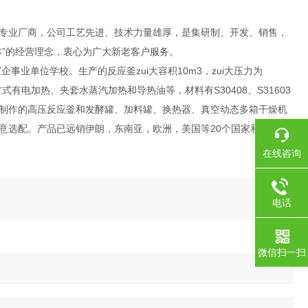
专业厂商，公司工艺先进、技术力量雄厚，是集研制、开发、销售，
”的经营理念，衷心为广大新老客户服务。
业单位学校。生产的反应釜zui大容积10m3，zui大压力为
有电加热、夹套水蒸汽加热和导热油等，材料有S30408、S31603
制作的高压反应釜和发酵罐、加料罐、换热器、真空动态多箱干燥机
意选配。产品已远销伊朗，东南亚，欧洲，美国等20个国家和地区。
在线咨询
电话
微信扫一扫