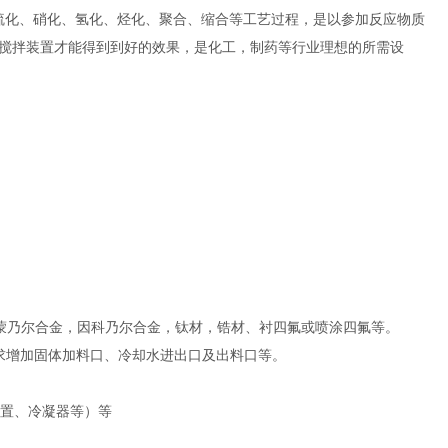
硫化、硝化、氢化、烃化、聚合、缩合等工艺过程，是以参加反应物质
搅拌装置才能得到到好的效果，是化工，制药等行业理想的所需设
-2，纯镍，蒙乃尔合金，因科乃尔合金，钛材，锆材、衬四氟或喷涂四氟等。
求增加固体加料口、冷却水进出口及出料口等。
装置、冷凝器等）等