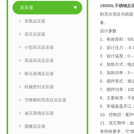
18000L不锈钢反
反应釜
的充分混合为前提
加氢反应釜
备。
设计参数
高压反应釜
1、有效容积：50
小型高压反应釜
2、设计压力：-0.
3、设计温度：0～
高温高压反应釜
4、加热方式：电
5、加热功率：3～
耐压玻璃反应釜
6、搅拌形式：推
机械密封反应釜
7、搅拌功率：1
8、主要材质：不锈
升降翻转型高压反应釜
9、常规釜盖开口
减压蒸馏反应釜
10、控制仪：配
11、其它附件：
聚醚反应釜
有特殊要求，可*