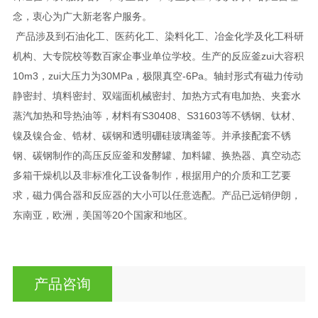
念，衷心为广大新老客户服务。
产品涉及到石油化工、医药化工、染料化工、冶金化学及化工科研
机构、大专院校等数百家企事业单位学校。生产的反应釜zui大容积
10m3，zui大压力为30MPa，极限真空-6Pa。轴封形式有磁力传动
静密封、填料密封、双端面机械密封、加热方式有电加热、夹套水
蒸汽加热和导热油等，材料有S30408、S31603等不锈钢、钛材、
镍及镍合金、锆材、碳钢和透明硼硅玻璃釜等。并承接配套不锈
钢、碳钢制作的高压反应釜和发酵罐、加料罐、换热器、真空动态
多箱干燥机以及非标准化工设备制作，根据用户的介质和工艺要
求，磁力偶合器和反应器的大小可以任意选配。产品已远销伊朗，
东南亚，欧洲，美国等20个国家和地区。
产品咨询