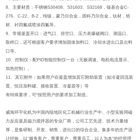
8、主要材质：不锈钢S30408、S31603、S32168，镍基合金C-
276、C-22、B-2，纯镍，蒙乃尔合金，因科乃尔合金，钛材，锆
材、衬四氟或喷涂四氟等。
9、常规釜盖开口：进气口、排空口、压力表爆破阀口、测温口、
取样口，还可根据客户要求增加固体加料口、冷却水进出口及出料
口等。
10、控制仪：配PID智能控制仪一台（无极调速、电机电流显示、
加热控制）。
11、其它附件：如果用户在釜盖增加其它附助装置（如冷凝回流装
置、恒压加料罐、接收装置、冷凝器等）等
有特殊要求，可*按照用户的要求加工制造。
威海环宇化机为中国内陆地区化工机械行业生产中、小型实验用磁
力反应釜及磁力搅拌器的专业厂商，公司工艺先进、技术力量雄
厚，是集研制、开发、销售，进出口的综合企业。集多年的生产设
计经验，以“服务客户，尊重客户，尊重员工，以人为本”的经营理