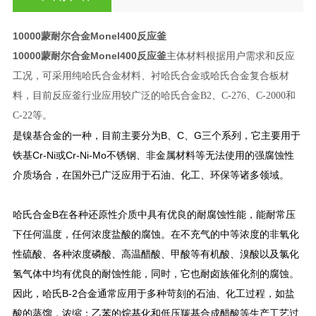
10000蒙耐尔合金Monel400反应釜
10000蒙耐尔合金Monel400反应釜
主体材料根据用户需求和反应
工况，可采用纯哈氏合金材料、衬哈氏合金或哈氏合金复合板材
料，目前反应釜行业应用较广泛的哈氏合金B2、C-276、C-2000和
C-22等。
是镍基合金的一种，目前主要分为B、C、G三个系列，它主要用于
铁基Cr-Ni或Cr-Ni-Mo不锈钢、非金属材料等无法使用的强腐蚀性
介质场合，在国外已广泛应用于石油、化工、环保等诸多领域。
哈氏合金B在各种还原性介质中具有优良的耐腐蚀性能，能耐常压
下任何温度，任何浓度盐酸的腐蚀。在不充气的中等浓度的非氧化
性硫酸、各种浓度磷酸、高温醋酸、甲酸等有机酸、溴酸以及氯化
氢气体中均有优良的耐蚀性能，同时，它也耐卤族催化剂的腐蚀。
因此，哈氏B-2合金通常应用于多种苛刻的石油、化工过程，如盐
酸的蒸馏，浓缩；乙苯的烷基化和低压羰基合成醋酸等生产工艺过