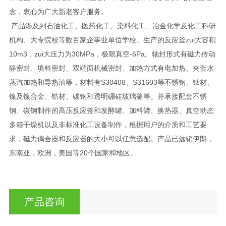
念，衷心为广大新老客户服务。
产品涉及到石油化工、医药化工、染料化工、冶金化学及化工科研
机构、大专院校等数百家企事业单位学校。生产的反应釜zui大容积
10m3，zui大压力为30MPa，极限真空-6Pa。轴封形式有磁力传动
静密封、填料密封、双端面机械密封、加热方式有电加热、夹套水
蒸汽加热和导热油等，材料有S30408、S31603等不锈钢、钛材、
镍及镍合金、锆材、碳钢和透明硼硅玻璃釜等。并承接配套不锈
钢、碳钢制作的高压反应釜和发酵罐、加料罐、换热器、真空动态
多箱干燥机以及非标准化工设备制作，根据用户的介质和工艺要
求，磁力偶合器和反应器的大小可以任意选配。产品已远销伊朗，
东南亚，欧洲，美国等20个国家和地区。
产品咨询