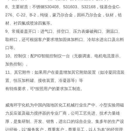
8、主要材质：不锈钢S30408、S31603、S32168，镍基合金C-
276、C-22、B-2，纯镍，蒙乃尔合金，因科乃尔合金，钛材，锆
材、衬四氟或喷涂四氟等。
9、常规釜盖开口：进气口、排空口、压力表爆破阀口、测温口、
取样口，还可根据客户要求增加固体加料口、冷却水进出口及出料
口等。
10、控制仪：配PID智能控制仪一台（无极调速、电机电流显示、
加热控制）。
11、其它附件：如果用户在釜盖增加其它附助装置（如冷凝回流装
置、恒压加料罐、接收装置、冷凝器等）等
有特殊要求，可*按照用户的要求加工制造。
威海环宇化机为中国内陆地区化工机械行业生产中、小型实验用磁
力反应釜及磁力搅拌器的专业厂商，公司工艺先进、技术力量雄
厚，是集研制、开发、销售，进出口的综合企业。集多年的生产设
计经验，以“服务客户，尊重客户，尊重员工，以人为本”的经营理