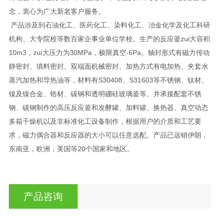
念，衷心为广大新老客户服务。
产品涉及到石油化工、医药化工、染料化工、冶金化学及化工科研
机构、大专院校等数百家企事业单位学校。生产的反应釜zui大容积
10m3，zui大压力为30MPa，极限真空-6Pa。轴封形式有磁力传动
静密封、填料密封、双端面机械密封、加热方式有电加热、夹套水
蒸汽加热和导热油等，材料有S30408、S31603等不锈钢、钛材、
镍及镍合金、锆材、碳钢和透明硼硅玻璃釜等。并承接配套不锈
钢、碳钢制作的高压反应釜和发酵罐、加料罐、换热器、真空动态
多箱干燥机以及非标准化工设备制作，根据用户的介质和工艺要
求，磁力偶合器和反应器的大小可以任意选配。产品已远销伊朗，
东南亚，欧洲，美国等20个国家和地区。
产品咨询