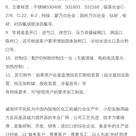
8、主要材质：不锈钢S30408、S31603、S32168，镍基合金C-
276、C-22、B-2，纯镍，蒙乃尔合金，因科乃尔合金，钛材，锆
材、衬四氟或喷涂四氟等。
9、常规釜盖开口：进气口、排空口、压力表爆破阀口、测温口、
取样口，还可根据客户要求增加固体加料口、冷却水进出口及出料
口等。
10、控制仪：配PID智能控制仪一台（无极调速、电机电流显示、
加热控制）。
11、其它附件：如果用户在釜盖增加其它附助装置（如冷凝回流装
置、恒压加料罐、接收装置、冷凝器等）等
有特殊要求，可*按照用户的要求加工制造。
威海环宇化机为中国内陆地区化工机械行业生产中、小型实验用磁
力反应釜及磁力搅拌器的专业厂商，公司工艺先进、技术力量雄
厚，是集研制、开发、销售，进出口的综合企业。集多年的生产设
计经验，以“服务客户，尊重客户，尊重员工，以人为本”的经营理