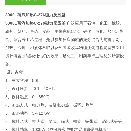
3000L蒸汽加热C-276磁力反应釜
3000L蒸汽加热C-276磁力反应釜
广泛应用于石油、化工、橡胶、
农药、染料、医药、食品、用来完成硫化、硝化、氢化、烃化、聚
合、缩合等工艺过程，是以参加反应物质的充分混合为前提，对于
加热、冷却、和液体萃取以及气体吸收等物理变化过程均需要采用
搅拌装置才能得到到好的效果，是化工，制药等行业理想的所需设
备。
设计参数
1、有效容积：50L
2、设计压力：-0.1～40MPa
3、设计温度：0～650℃
4、加热方式：电加热、油浴电加热、循环加热等
5、加热功率：3～12KW
6、搅拌形式：推进式、桨式、锚式、框式、螺带式、涡轮式等等
7、搅拌功率：1000W（亦可按客户要求采用防爆电机等）