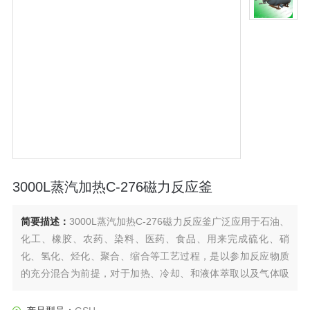
3000L蒸汽加热C-276磁力反应釜
简要描述：
3000L蒸汽加热C-276磁力反应釜广泛应用于石油、
化工、橡胶、农药、染料、医药、食品、用来完成硫化、硝
化、氢化、烃化、聚合、缩合等工艺过程，是以参加反应物质
的充分混合为前提，对于加热、冷却、和液体萃取以及气体吸
收等物理变化过程均需要采用搅拌装置才能得到到好的效果，
是化工，制药等行业理想的所需设备。