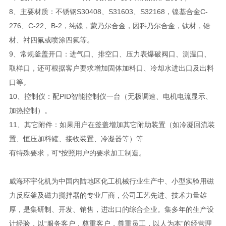
8、主要材质：不锈钢S30408、S31603、S32168，镍基合金C-
276、C-22、B-2，纯镍，蒙乃尔合金，因科乃尔合金，钛材，锆
材、衬四氟或喷涂四氟等。
9、常规釜盖开口：进气口、排空口、压力表爆破阀口、测温口、
取样口，还可根据客户要求增加固体加料口、冷却水进出口及出料
口等。
10、控制仪：配PID智能控制仪一台（无极调速、电机电流显示、
加热控制）。
11、其它附件：如果用户在釜盖增加其它附助装置（如冷凝回流装
置、恒压加料罐、接收装置、冷凝器等）等
有特殊要求，可*按照用户的要求加工制造。
威海环宇化机为中国内陆地区化工机械行业生产中、小型实验用磁
力反应釜及磁力搅拌器的专业厂商，公司工艺先进、技术力量雄
厚，是集研制、开发、销售，进出口的综合企业。集多年的生产设
计经验，以“服务客户，尊重客户，尊重员工，以人为本”的经营理