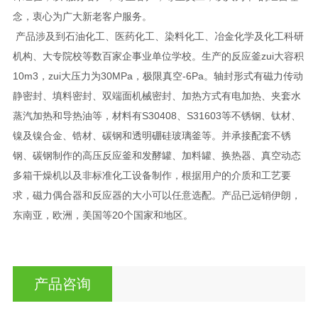
念，衷心为广大新老客户服务。
产品涉及到石油化工、医药化工、染料化工、冶金化学及化工科研
机构、大专院校等数百家企事业单位学校。生产的反应釜zui大容积
10m3，zui大压力为30MPa，极限真空-6Pa。轴封形式有磁力传动
静密封、填料密封、双端面机械密封、加热方式有电加热、夹套水
蒸汽加热和导热油等，材料有S30408、S31603等不锈钢、钛材、
镍及镍合金、锆材、碳钢和透明硼硅玻璃釜等。并承接配套不锈
钢、碳钢制作的高压反应釜和发酵罐、加料罐、换热器、真空动态
多箱干燥机以及非标准化工设备制作，根据用户的介质和工艺要
求，磁力偶合器和反应器的大小可以任意选配。产品已远销伊朗，
东南亚，欧洲，美国等20个国家和地区。
产品咨询