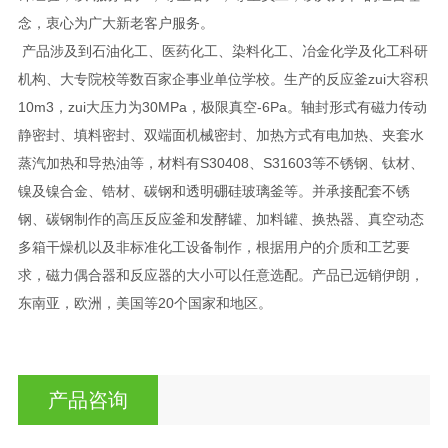
念，衷心为广大新老客户服务。
产品涉及到石油化工、医药化工、染料化工、冶金化学及化工科研
机构、大专院校等数百家企事业单位学校。生产的反应釜zui大容积
10m3，zui大压力为30MPa，极限真空-6Pa。轴封形式有磁力传动
静密封、填料密封、双端面机械密封、加热方式有电加热、夹套水
蒸汽加热和导热油等，材料有S30408、S31603等不锈钢、钛材、
镍及镍合金、锆材、碳钢和透明硼硅玻璃釜等。并承接配套不锈
钢、碳钢制作的高压反应釜和发酵罐、加料罐、换热器、真空动态
多箱干燥机以及非标准化工设备制作，根据用户的介质和工艺要
求，磁力偶合器和反应器的大小可以任意选配。产品已远销伊朗，
东南亚，欧洲，美国等20个国家和地区。
产品咨询