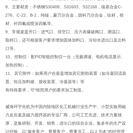
8、主要材质：不锈钢S30408、S31603、S32168，镍基合金C-
276、C-22、B-2，纯镍，蒙乃尔合金，因科乃尔合金，钛材，锆
材、衬四氟或喷涂四氟等。
9、常规釜盖开口：进气口、排空口、压力表爆破阀口、测温口、
取样口，还可根据客户要求增加固体加料口、冷却水进出口及出料
口等。
10、控制仪：配PID智能控制仪一台（无极调速、电机电流显示、
加热控制）。
11、其它附件：如果用户在釜盖增加其它附助装置（如冷凝回流装
置、恒压加料罐、接收装置、冷凝器等）等
有特殊要求，可*按照用户的要求加工制造。
威海环宇化机为中国内陆地区化工机械行业生产中、小型实验用磁
力反应釜及磁力搅拌器的专业厂商，公司工艺先进、技术力量雄
厚，是集研制、开发、销售，进出口的综合企业。集多年的生产设
计经验，以“服务客户，尊重客户，尊重员工，以人为本”的经营理