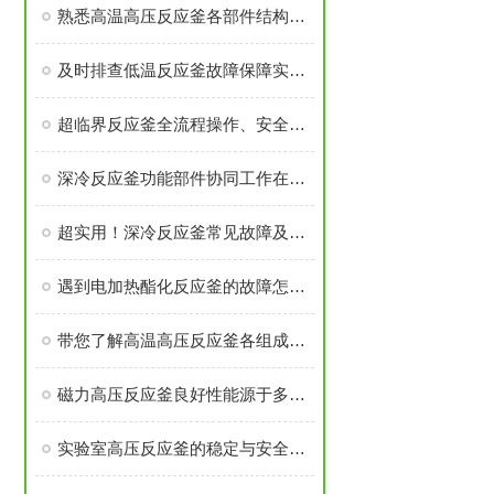
熟悉高温高压反应釜各部件结构与作用保障实验过程安全稳定
及时排查低温反应釜故障保障实验与生产工序稳定开展
超临界反应釜全流程操作、安全管控与日常维护要求
深冷反应釜功能部件协同工作在低温度下维持反应体系的稳定性
超实用！深冷反应釜常见故障及解决办法大汇总
遇到电加热酯化反应釜的故障怎么办
带您了解高温高压反应釜各组成部件的功能特点
磁力高压反应釜良好性能源于多个高可靠性功能模块的精密集成
实验室高压反应釜的稳定与安全源于多个核心部件的科学设计