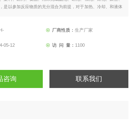
，是以参加反应物质的充分混合为前提，对于加热、冷却、和液体
收等物理变化过程均需要采用搅拌装置才能得到到好的效果，是化
理想的所需设备。
H-
厂商性质：
生产厂家
4-05-12
访 问 量：
1100
品咨询
联系我们