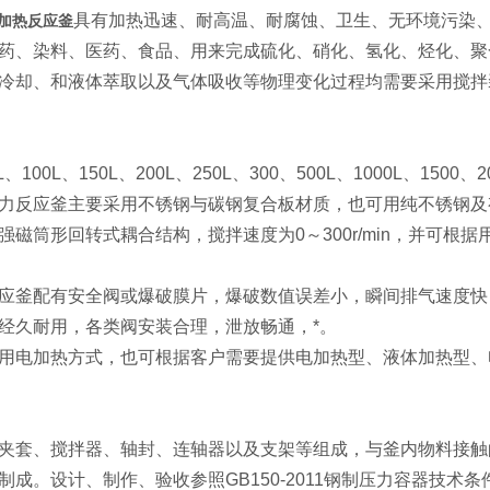
具有加热迅速、耐高温、耐腐蚀、卫生、无环境污染
汽加热反应釜
药、染料、医药、食品、用来完成硫化、硝化、氢化、烃化、聚
冷却、和液体萃取以及气体吸收等物理变化过程均需要采用搅拌
、100L、150L、200L、250L、300、500L、1000L、1500、20
力反应釜主要采用不锈钢与碳钢复合板材质，也可用纯不锈钢及
强磁筒形回转式耦合结构，搅拌速度为0～300r/min，并可
应釜配有安全阀或爆破膜片，爆破数值误差小，瞬间排气速度快
经久耐用，各类阀安装合理，泄放畅通，*。
用电加热方式，也可根据客户需要提供电加热型、液体加热型、
夹套、搅拌器、轴封、连轴器以及支架等组成，与釜内物料接触的材质均
制成。设计、制作、验收参照GB150-2011钢制压力容器技术条