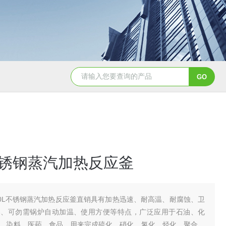
GSH-0.5L0.5L不锈钢磁力密封聚酯反应釜
GS
L不锈钢蒸汽加热反应釜
00L不锈钢蒸汽加热反应釜直销具有加热迅速、耐高温、耐腐蚀、卫
染、可勿需锅炉自动加温、使用方便等特点，广泛应用于石油、化
、染料、医药、食品、用来完成硫化、硝化、氢化、烃化、聚合、