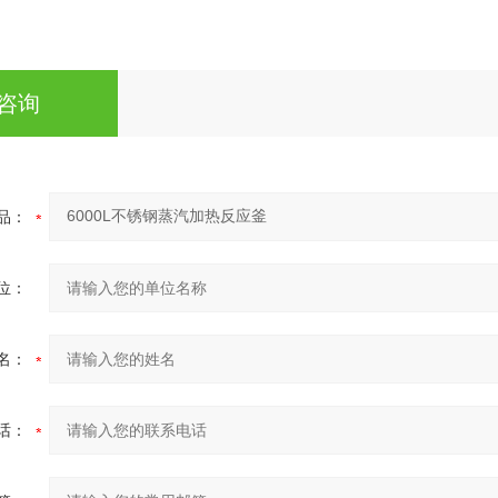
咨询
品：
位：
名：
话：