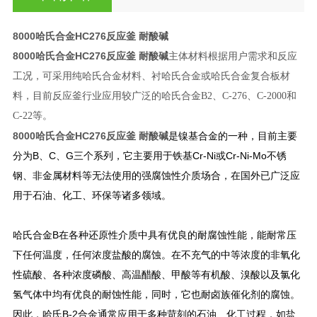
8000哈氏合金HC276反应釜 耐酸碱
8000哈氏合金HC276反应釜 耐酸碱
主体材料根据用户需求和反应
工况，可采用纯哈氏合金材料、衬哈氏合金或哈氏合金复合板材
料，目前反应釜行业应用较广泛的哈氏合金B2、C-276、C-2000和
C-22等。
8000哈氏合金HC276反应釜 耐酸碱
是镍基合金的一种，目前主要
分为B、C、G三个系列，它主要用于铁基Cr-Ni或Cr-Ni-Mo不锈
钢、非金属材料等无法使用的强腐蚀性介质场合，在国外已广泛应
用于石油、化工、环保等诸多领域。
哈氏合金B在各种还原性介质中具有优良的耐腐蚀性能，能耐常压
下任何温度，任何浓度盐酸的腐蚀。在不充气的中等浓度的非氧化
性硫酸、各种浓度磷酸、高温醋酸、甲酸等有机酸、溴酸以及氯化
氢气体中均有优良的耐蚀性能，同时，它也耐卤族催化剂的腐蚀。
因此，哈氏B-2合金通常应用于多种苛刻的石油、化工过程，如盐