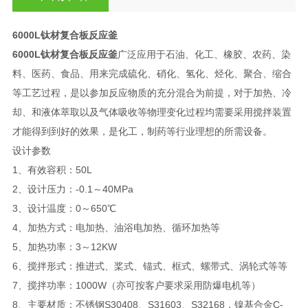
6000L钛材复合板反应釜
6000L钛材复合板反应釜
广泛应用于石油、化工、橡胶、农药、染
料、医药、食品、用来完成硫化、硝化、氢化、烃化、聚合、缩合
等工艺过程，是以参加反应物质的充分混合为前提，对于加热、冷
却、和液体萃取以及气体吸收等物理变化过程均需要采用搅拌装置
才能得到到好的效果，是化工，制药等行业理想的所需设备。
设计参数
1、有效容积：50L
2、设计压力：-0.1～40MPa
3、设计温度：0～650℃
4、加热方式：电加热、油浴电加热、循环加热等
5、加热功率：3～12KW
6、搅拌形式：推进式、桨式、锚式、框式、螺带式、涡轮式等等
7、搅拌功率：1000W（亦可按客户要求采用防爆电机等）
8、主要材质：不锈钢S30408、S31603、S32168，镍基合金C-