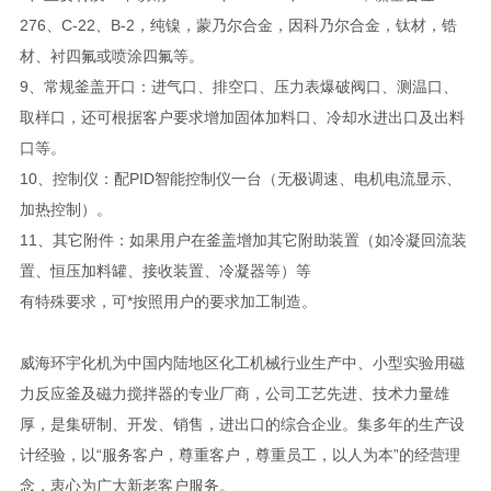
276、C-22、B-2，纯镍，蒙乃尔合金，因科乃尔合金，钛材，锆
材、衬四氟或喷涂四氟等。
9、常规釜盖开口：进气口、排空口、压力表爆破阀口、测温口、
取样口，还可根据客户要求增加固体加料口、冷却水进出口及出料
口等。
10、控制仪：配PID智能控制仪一台（无极调速、电机电流显示、
加热控制）。
11、其它附件：如果用户在釜盖增加其它附助装置（如冷凝回流装
置、恒压加料罐、接收装置、冷凝器等）等
有特殊要求，可*按照用户的要求加工制造。
威海环宇化机为中国内陆地区化工机械行业生产中、小型实验用磁
力反应釜及磁力搅拌器的专业厂商，公司工艺先进、技术力量雄
厚，是集研制、开发、销售，进出口的综合企业。集多年的生产设
计经验，以“服务客户，尊重客户，尊重员工，以人为本”的经营理
念，衷心为广大新老客户服务。