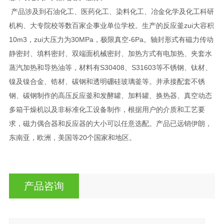
产品涉及到石油化工、医药化工、染料化工、冶金化学及化工科研
机构、大专院校等数百家企事业单位学校。生产的反应釜zui大容积
10m3，zui大压力为30MPa，极限真空-6Pa。轴封形式有磁力传动
静密封、填料密封、双端面机械密封、加热方式有电加热、夹套水
蒸汽加热和导热油等，材料有S30408、S31603等不锈钢、钛材、
镍及镍合金、锆材、碳钢和透明硼硅玻璃釜等。并承接配套不锈
钢、碳钢制作的高压反应釜和发酵罐、加料罐、换热器、真空动态
多箱干燥机以及非标准化工设备制作，根据用户的介质和工艺要
求，磁力偶合器和反应器的大小可以任意选配。产品已远销伊朗，
东南亚，欧洲，美国等20个国家和地区。
产品咨询