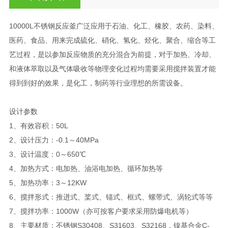
10000L不锈钢反应釜广泛应用于石油、化工、橡胶、农药、染料、
医药、食品、用来完成硫化、硝化、氢化、烃化、聚合、缩合等工
艺过程，是以参加反应物质的充分混合为前提，对于加热、冷却、
和液体萃取以及气体吸收等物理变化过程均需要采用搅拌装置才能
得到到好的效果，是化工，制药等行业理想的所需设备。
设计参数
1、有效容积：50L
2、设计压力：-0.1～40MPa
3、设计温度：0～650℃
4、加热方式：电加热、油浴电加热、循环加热等
5、加热功率：3～12KW
6、搅拌形式：推进式、桨式、锚式、框式、螺带式、涡轮式等等
7、搅拌功率：1000W（亦可按客户要求采用防爆电机等）
8、主要材质：不锈钢S30408、S31603、S32168，镍基合金C-