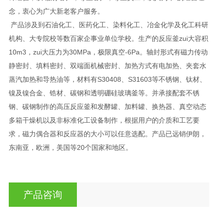
念，衷心为广大新老客户服务。
产品涉及到石油化工、医药化工、染料化工、冶金化学及化工科研
机构、大专院校等数百家企事业单位学校。生产的反应釜zui大容积
10m3，zui大压力为30MPa，极限真空-6Pa。轴封形式有磁力传动
静密封、填料密封、双端面机械密封、加热方式有电加热、夹套水
蒸汽加热和导热油等，材料有S30408、S31603等不锈钢、钛材、
镍及镍合金、锆材、碳钢和透明硼硅玻璃釜等。并承接配套不锈
钢、碳钢制作的高压反应釜和发酵罐、加料罐、换热器、真空动态
多箱干燥机以及非标准化工设备制作，根据用户的介质和工艺要
求，磁力偶合器和反应器的大小可以任意选配。产品已远销伊朗，
东南亚，欧洲，美国等20个国家和地区。
产品咨询