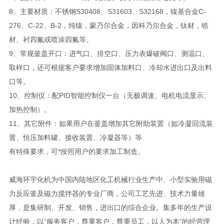
8、主要材质：不锈钢S30408、S31603、S32168，镍基合金C-
276、C-22、B-2，纯镍，蒙乃尔合金，因科乃尔合金，钛材，锆
材、衬四氟或喷涂四氟等。
9、常规釜盖开口：进气口、排空口、压力表爆破阀口、测温口、
取样口，还可根据客户要求增加固体加料口、冷却水进出口及出料
口等。
10、控制仪：配PID智能控制仪一台（无极调速、电机电流显示、
加热控制）。
11、其它附件：如果用户在釜盖增加其它附助装置（如冷凝回流装
置、恒压加料罐、接收装置、冷凝器等）等
有特殊要求，可*按照用户的要求加工制造。
威海环宇化机为中国内陆地区化工机械行业生产中、小型实验用磁
力反应釜及磁力搅拌器的专业厂商，公司工艺先进、技术力量雄
厚，是集研制、开发、销售，进出口的综合企业。集多年的生产设
计经验，以“服务客户，尊重客户，尊重员工，以人为本”的经营理