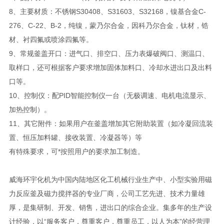
8、主要材质：不锈钢S30408、S31603、S32168，镍基合金C-
276、C-22、B-2，纯镍，蒙乃尔合金，因科乃尔合金，钛材，锆
材、衬四氟或喷涂四氟等。
9、常规釜盖开口：进气口、排空口、压力表爆破阀口、测温口、
取样口，还可根据客户要求增加固体加料口、冷却水进出口及出料
口等。
10、控制仪：配PID智能控制仪一台（无极调速、电机电流显示、
加热控制）。
11、其它附件：如果用户在釜盖增加其它附助装置（如冷凝回流装
置、恒压加料罐、接收装置、冷凝器等）等
有特殊要求，可*按照用户的要求加工制造。
威海环宇化机为中国内陆地区化工机械行业生产中、小型实验用磁
力反应釜及磁力搅拌器的专业厂商，公司工艺先进、技术力量雄
厚，是集研制、开发、销售，进出口的综合企业。集多年的生产设
计经验，以“服务客户，尊重客户，尊重员工，以人为本”的经营理