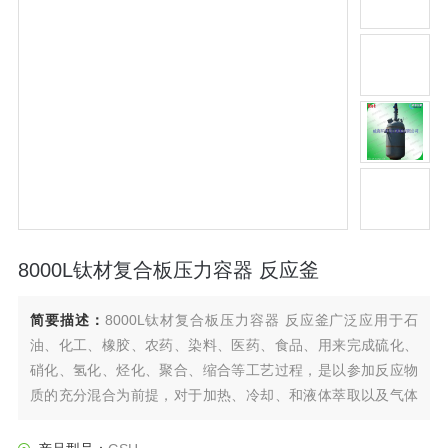
8000L钛材复合板压力容器 反应釜
简要描述：
8000L钛材复合板压力容器 反应釜广泛应用于石
油、化工、橡胶、农药、染料、医药、食品、用来完成硫化、
硝化、氢化、烃化、聚合、缩合等工艺过程，是以参加反应物
质的充分混合为前提，对于加热、冷却、和液体萃取以及气体
吸收等物理变化过程均需要采用搅拌装置才能得到到好的效
果，是化工，制药等行业理想的所需设备。