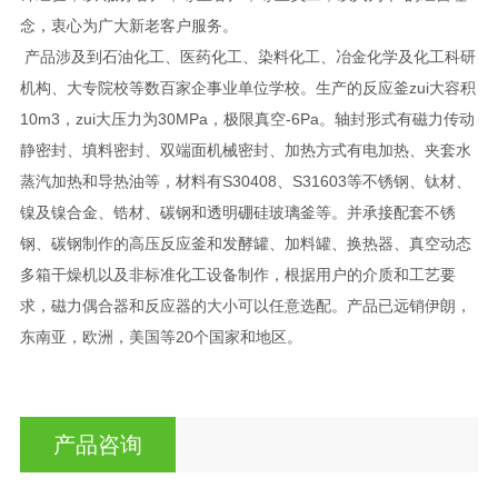
念，衷心为广大新老客户服务。
产品涉及到石油化工、医药化工、染料化工、冶金化学及化工科研
机构、大专院校等数百家企事业单位学校。生产的反应釜zui大容积
10m3，zui大压力为30MPa，极限真空-6Pa。轴封形式有磁力传动
静密封、填料密封、双端面机械密封、加热方式有电加热、夹套水
蒸汽加热和导热油等，材料有S30408、S31603等不锈钢、钛材、
镍及镍合金、锆材、碳钢和透明硼硅玻璃釜等。并承接配套不锈
钢、碳钢制作的高压反应釜和发酵罐、加料罐、换热器、真空动态
多箱干燥机以及非标准化工设备制作，根据用户的介质和工艺要
求，磁力偶合器和反应器的大小可以任意选配。产品已远销伊朗，
东南亚，欧洲，美国等20个国家和地区。
产品咨询