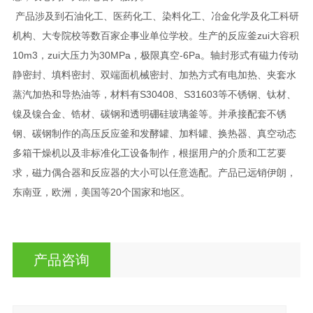
产品涉及到石油化工、医药化工、染料化工、冶金化学及化工科研
机构、大专院校等数百家企事业单位学校。生产的反应釜zui大容积
10m3，zui大压力为30MPa，极限真空-6Pa。轴封形式有磁力传动
静密封、填料密封、双端面机械密封、加热方式有电加热、夹套水
蒸汽加热和导热油等，材料有S30408、S31603等不锈钢、钛材、
镍及镍合金、锆材、碳钢和透明硼硅玻璃釜等。并承接配套不锈
钢、碳钢制作的高压反应釜和发酵罐、加料罐、换热器、真空动态
多箱干燥机以及非标准化工设备制作，根据用户的介质和工艺要
求，磁力偶合器和反应器的大小可以任意选配。产品已远销伊朗，
东南亚，欧洲，美国等20个国家和地区。
产品咨询