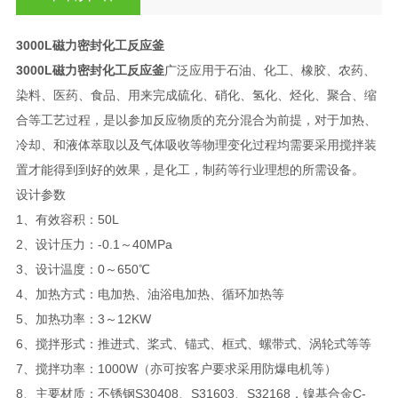
3000L磁力密封化工反应釜
3000L磁力密封化工反应釜
广泛应用于石油、化工、橡胶、农药、
染料、医药、食品、用来完成硫化、硝化、氢化、烃化、聚合、缩
合等工艺过程，是以参加反应物质的充分混合为前提，对于加热、
冷却、和液体萃取以及气体吸收等物理变化过程均需要采用搅拌装
置才能得到到好的效果，是化工，制药等行业理想的所需设备。
设计参数
1、有效容积：50L
2、设计压力：-0.1～40MPa
3、设计温度：0～650℃
4、加热方式：电加热、油浴电加热、循环加热等
5、加热功率：3～12KW
6、搅拌形式：推进式、桨式、锚式、框式、螺带式、涡轮式等等
7、搅拌功率：1000W（亦可按客户要求采用防爆电机等）
8、主要材质：不锈钢S30408、S31603、S32168，镍基合金C-