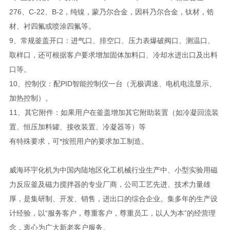
276、C-22、B-2，纯镍，蒙乃尔合金，因科乃尔合金，钛材，锆
材、衬四氟或喷涂四氟等。
9、常规釜盖开口：进气口、排空口、压力表爆破阀口、测温口、
取样口，还可根据客户要求增加固体加料口、冷却水进出口及出料
口等。
10、控制仪：配PID智能控制仪一台（无极调速、电机电流显示、
加热控制）。
11、其它附件：如果用户在釜盖增加其它附助装置（如冷凝回流装
置、恒压加料罐、接收装置、冷凝器等）等
有特殊要求，可*按照用户的要求加工制造。
威海环宇化机为中国内陆地区化工机械行业生产中、小型实验用磁
力反应釜及磁力搅拌器的专业厂商，公司工艺先进、技术力量雄
厚，是集研制、开发、销售，进出口的综合企业。集多年的生产设
计经验，以“服务客户，尊重客户，尊重员工，以人为本”的经营理
念，衷心为广大新老客户服务。