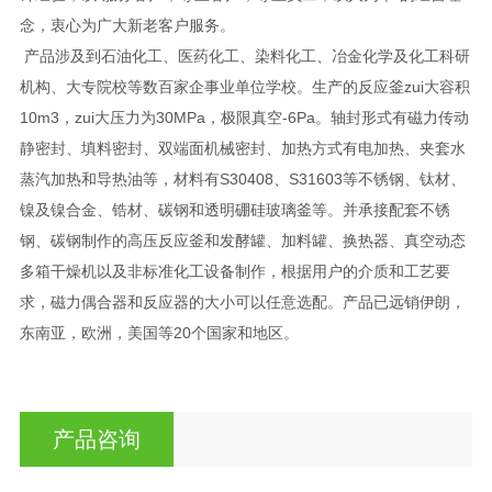
念，衷心为广大新老客户服务。
产品涉及到石油化工、医药化工、染料化工、冶金化学及化工科研
机构、大专院校等数百家企事业单位学校。生产的反应釜zui大容积
10m3，zui大压力为30MPa，极限真空-6Pa。轴封形式有磁力传动
静密封、填料密封、双端面机械密封、加热方式有电加热、夹套水
蒸汽加热和导热油等，材料有S30408、S31603等不锈钢、钛材、
镍及镍合金、锆材、碳钢和透明硼硅玻璃釜等。并承接配套不锈
钢、碳钢制作的高压反应釜和发酵罐、加料罐、换热器、真空动态
多箱干燥机以及非标准化工设备制作，根据用户的介质和工艺要
求，磁力偶合器和反应器的大小可以任意选配。产品已远销伊朗，
东南亚，欧洲，美国等20个国家和地区。
产品咨询