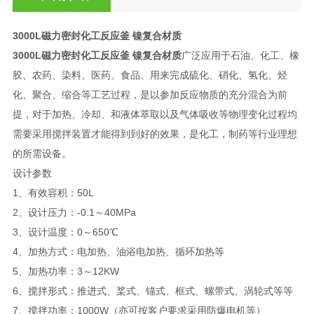
3000L磁力密封化工反应釜 镍复合材质
3000L磁力密封化工反应釜 镍复合材质
广泛应用于石油、化工、橡
胶、农药、染料、医药、食品、用来完成硫化、硝化、氢化、烃
化、聚合、缩合等工艺过程，是以参加反应物质的充分混合为前
提，对于加热、冷却、和液体萃取以及气体吸收等物理变化过程均
需要采用搅拌装置才能得到到好的效果，是化工，制药等行业理想
的所需设备。
设计参数
1、有效容积：50L
2、设计压力：-0.1～40MPa
3、设计温度：0～650℃
4、加热方式：电加热、油浴电加热、循环加热等
5、加热功率：3～12KW
6、搅拌形式：推进式、桨式、锚式、框式、螺带式、涡轮式等等
7、搅拌功率：1000W（亦可按客户要求采用防爆电机等）