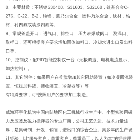
8、主要材质：不锈钢S30408、S31603、S32168，镍基合金C-
276、C-22、B-2，纯镍，蒙乃尔合金，因科乃尔合金，钛材，锆
材、衬四氟或喷涂四氟等。
9、常规釜盖开口：进气口、排空口、压力表爆破阀口、测温口、
取样口，还可根据客户要求增加固体加料口、冷却水进出口及出料
口等。
10、控制仪：配PID智能控制仪一台（无极调速、电机电流显示、
加热控制）。
11、其它附件：如果用户在釜盖增加其它附助装置（如冷凝回流装
置、恒压加料罐、接收装置、冷凝器等）等
有特殊要求，可*按照用户的要求加工制造。
威海环宇化机为中国内陆地区化工机械行业生产中、小型实验用磁
力反应釜及磁力搅拌器的专业厂商，公司工艺先进、技术力量雄
厚，是集研制、开发、销售，进出口的综合企业。集多年的生产设
计经验，以“服务客户，尊重客户，尊重员工，以人为本”的经营理