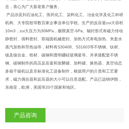
念，衷心为广大新老客户服务。
产品涉及到石油化工、医药化工、染料化工、冶金化学及化工科研
机构、大专院校等数百家企事业单位学校。生产的反应釜zui大容积
10m3，zui大压力为30MPa，极限真空-6Pa。轴封形式有磁力传动
静密封、填料密封、双端面机械密封、加热方式有电加热、夹套水
蒸汽加热和导热油等，材料有S30408、S31603等不锈钢、钛材、
镍及镍合金、锆材、碳钢和透明硼硅玻璃釜等。并承接配套不锈
钢、碳钢制作的高压反应釜和发酵罐、加料罐、换热器、真空动态
多箱干燥机以及非标准化工设备制作，根据用户的介质和工艺要
求，磁力偶合器和反应器的大小可以任意选配。产品已远销伊朗，
东南亚，欧洲，美国等20个国家和地区。
产品咨询