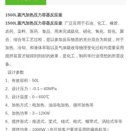
1500L蒸汽加热压力容器反应釜
1500L蒸汽加热压力容器反应釜
广泛应用于石油、化工、橡胶、
农药、染料、医药、食品、用来完成硫化、硝化、氢化、烃化、聚
合、缩合等工艺过程，是以参加反应物质的充分混合为前提，对于
加热、冷却、和液体萃取以及气体吸收等物理变化过程均需要采用
搅拌装置才能得到到好的效果，是化工，制药等行业理想的所需设
备。
设计参数
1、有效容积：50L
2、设计压力：-0.1～40MPa
3、设计温度：0～650℃
4、加热方式：电加热、油浴电加热、循环加热等
5、加热功率：3～12KW
6、搅拌形式：推进式、桨式、锚式、框式、螺带式、涡轮式等等
7、搅拌功率：1000W（亦可按客户要求采用防爆电机等）