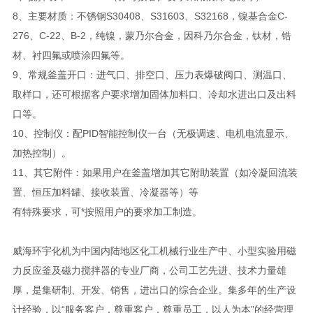
8、主要材质：不锈钢S30408、S31603、S32168，镍基合金C-
276、C-22、B-2，纯镍，蒙乃尔合金，因科乃尔合金，钛材，锆
材、衬四氟或喷涂四氟等。
9、常规釜盖开口：进气口、排空口、压力表爆破阀口、测温口、
取样口，还可根据客户要求增加固体加料口、冷却水进出口及出料
口等。
10、控制仪：配PID智能控制仪一台（无极调速、电机电流显示、
加热控制）。
11、其它附件：如果用户在釜盖增加其它附助装置（如冷凝回流装
置、恒压加料罐、接收装置、冷凝器等）等
有特殊要求，可*按照用户的要求加工制造。
威海环宇化机为中国内陆地区化工机械行业生产中、小型实验用磁
力反应釜及磁力搅拌器的专业厂商，公司工艺先进、技术力量雄
厚，是集研制、开发、销售，进出口的综合企业。集多年的生产设
计经验，以“服务客户，尊重客户，尊重员工，以人为本”的经营理