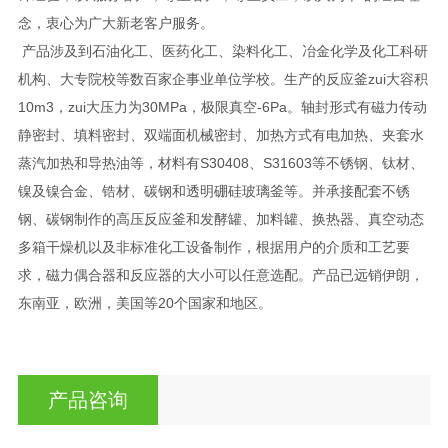
念，衷心为广大新老客户服务。
产品涉及到石油化工、医药化工、染料化工、冶金化学及化工科研
机构、大专院校等数百家企事业单位学校。生产的反应釜zui大容积
10m3，zui大压力为30MPa，极限真空-6Pa。轴封形式有磁力传动
静密封、填料密封、双端面机械密封、加热方式有电加热、夹套水
蒸汽加热和导热油等，材料有S30408、S31603等不锈钢、钛材、
镍及镍合金、锆材、碳钢和透明硼硅玻璃釜等。并承接配套不锈
钢、碳钢制作的高压反应釜和发酵罐、加料罐、换热器、真空动态
多箱干燥机以及非标准化工设备制作，根据用户的介质和工艺要
求，磁力偶合器和反应器的大小可以任意选配。产品已远销伊朗，
东南亚，欧洲，美国等20个国家和地区。
产品咨询