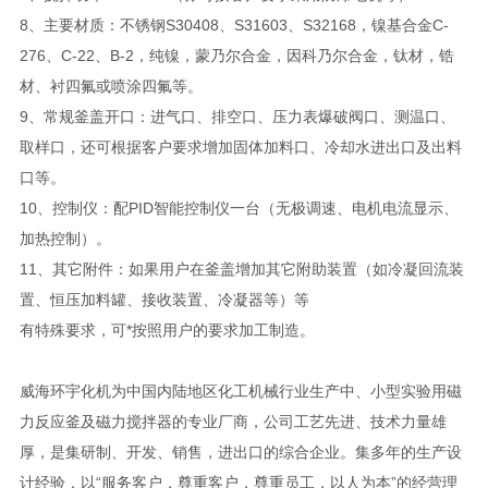
8、主要材质：不锈钢S30408、S31603、S32168，镍基合金C-
276、C-22、B-2，纯镍，蒙乃尔合金，因科乃尔合金，钛材，锆
材、衬四氟或喷涂四氟等。
9、常规釜盖开口：进气口、排空口、压力表爆破阀口、测温口、
取样口，还可根据客户要求增加固体加料口、冷却水进出口及出料
口等。
10、控制仪：配PID智能控制仪一台（无极调速、电机电流显示、
加热控制）。
11、其它附件：如果用户在釜盖增加其它附助装置（如冷凝回流装
置、恒压加料罐、接收装置、冷凝器等）等
有特殊要求，可*按照用户的要求加工制造。
威海环宇化机为中国内陆地区化工机械行业生产中、小型实验用磁
力反应釜及磁力搅拌器的专业厂商，公司工艺先进、技术力量雄
厚，是集研制、开发、销售，进出口的综合企业。集多年的生产设
计经验，以“服务客户，尊重客户，尊重员工，以人为本”的经营理