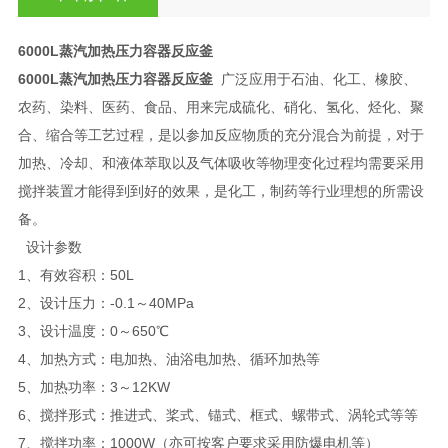
6000L蒸汽加热压力容器反应釜
6000L蒸汽加热压力容器反应釜
广泛应用于石油、化工、橡胶、
农药、染料、医药、食品、用来完成硫化、硝化、氢化、烃化、聚
合、缩合等工艺过程，是以参加反应物质的充分混合为前提，对于
加热、冷却、和液体萃取以及气体吸收等物理变化过程均需要采用
搅拌装置才能得到到好的效果，是化工，制药等行业理想的所需设
备。
设计参数
1、有效容积：50L
2、设计压力：-0.1～40MPa
3、设计温度：0～650℃
4、加热方式：电加热、油浴电加热、循环加热等
5、加热功率：3～12KW
6、搅拌形式：推进式、桨式、锚式、框式、螺带式、涡轮式等等
7、搅拌功率：1000W（亦可按客户要求采用防爆电机等）