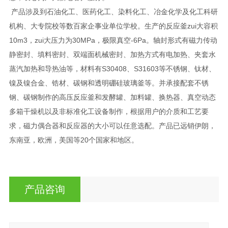
产品涉及到石油化工、医药化工、染料化工、冶金化学及化工科研
机构、大专院校等数百家企事业单位学校。生产的反应釜zui大容积
10m3，zui大压力为30MPa，极限真空-6Pa。轴封形式有磁力传动
静密封、填料密封、双端面机械密封、加热方式有电加热、夹套水
蒸汽加热和导热油等，材料有S30408、S31603等不锈钢、钛材、
镍及镍合金、锆材、碳钢和透明硼硅玻璃釜等。并承接配套不锈
钢、碳钢制作的高压反应釜和发酵罐、加料罐、换热器、真空动态
多箱干燥机以及非标准化工设备制作，根据用户的介质和工艺要
求，磁力偶合器和反应器的大小可以任意选配。产品已远销伊朗，
东南亚，欧洲，美国等20个国家和地区。
产品咨询