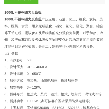
1000L不锈钢磁力反应釜
1000L不锈钢磁力反应釜
广泛应用于石油、化工、橡胶、农药、染
料、医药、食品、用来完成硫化、硝化、氢化、烃化、聚合、缩合
等工艺过程，是以参加反应物质的充分混合为前提，对于加热、冷
却、和液体萃取以及气体吸收等物理变化过程均需要采用搅拌装置
才能得到到好的效果，是化工，制药等行业理想的所需设备。
设计参数
1、有效容积：50L
2、设计压力：-0.1～40MPa
3、设计温度：0～650℃
4、加热方式：电加热、油浴电加热、循环加热等
5、加热功率：3～12KW
6、搅拌形式：推进式、桨式、锚式、框式、螺带式、涡轮式等等
7、搅拌功率：1000W（亦可按客户要求采用防爆电机等）
8、主要材质：不锈钢S30408、S31603、S32168，镍基合金C-