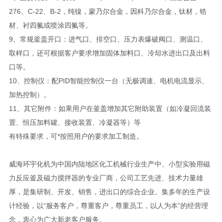
276、C-22、B-2，纯镍，蒙乃尔合金，因科乃尔合金，钛材，锆
材、衬四氟或喷涂四氟等。
9、常规釜盖开口：进气口、排空口、压力表爆破阀口、测温口、
取样口，还可根据客户要求增加固体加料口、冷却水进出口及出料
口等。
10、控制仪：配PID智能控制仪一台（无极调速、电机电流显示、
加热控制）。
11、其它附件：如果用户在釜盖增加其它附助装置（如冷凝回流装
置、恒压加料罐、接收装置、冷凝器等）等
有特殊要求，可*按照用户的要求加工制造。
威海环宇化机为中国内陆地区化工机械行业生产中、小型实验用磁
力反应釜及磁力搅拌器的专业厂商，公司工艺先进、技术力量雄
厚，是集研制、开发、销售，进出口的综合企业。集多年的生产设
计经验，以“服务客户，尊重客户，尊重员工，以人为本”的经营理
念，衷心为广大新老客户服务。