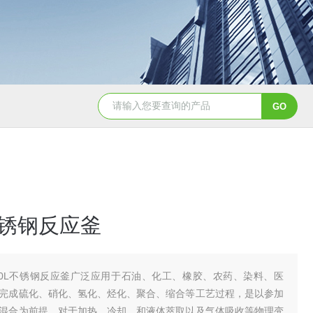
GSH-0.5L0.5L不锈钢磁力密封聚酯反应釜
GS
L不锈钢反应釜
00L不锈钢反应釜广泛应用于石油、化工、橡胶、农药、染料、医
完成硫化、硝化、氢化、烃化、聚合、缩合等工艺过程，是以参加
混合为前提，对于加热、冷却、和液体萃取以及气体吸收等物理变