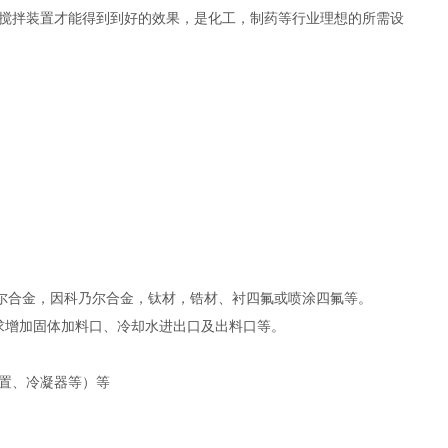
搅拌装置才能得到到好的效果，是化工，制药等行业理想的所需设
，纯镍，蒙乃尔合金，因科乃尔合金，钛材，锆材、衬四氟或喷涂四氟等。
求增加固体加料口、冷却水进出口及出料口等。
装置、冷凝器等）等