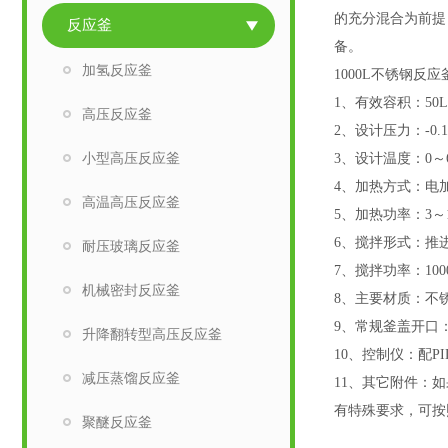
的充分混合为前提
反应釜
备。
加氢反应釜
1000L不锈钢反
1、有效容积：50L
高压反应釜
2、设计压力：-0.1
小型高压反应釜
3、设计温度：0～6
4、加热方式：电
高温高压反应釜
5、加热功率：3～
6、搅拌形式：推
耐压玻璃反应釜
7、搅拌功率：1
机械密封反应釜
8、主要材质：不锈钢
9、常规釜盖开口
升降翻转型高压反应釜
10、控制仪：配
减压蒸馏反应釜
11、其它附件：
有特殊要求，可按
聚醚反应釜