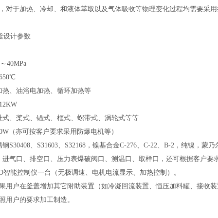
，对于加热、冷却、和液体萃取以及气体吸收等物理变化过程均需要采用
应釜设计参数
～40MPa
50℃
加热、油浴电加热、循环加热等
12KW
进式、桨式、锚式、框式、螺带式、涡轮式等等
000W（亦可按客户要求采用防爆电机等）
S30408、S31603、S32168，镍基合金C-276、C-22、B-2
：进气口、排空口、压力表爆破阀口、测温口、取样口，还可根据客户要
PID智能控制仪一台（无极调速、电机电流显示、加热控制）。
如果用户在釜盖增加其它附助装置（如冷凝回流装置、恒压加料罐、接收
照用户的要求加工制造。