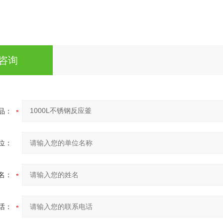
咨询
品：
位：
名：
话：