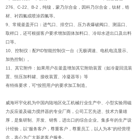
276、C-22、B-2，纯镍，蒙乃尔合金，因科乃尔合金，钛材，锆
材、衬四氟或喷涂四氟等。
9、常规釜盖开口：进气口、排空口、压力表爆破阀口、测温口、
取样口，还可根据客户要求增加固体加料口、冷却水进出口及出料
口等。
10、控制仪：配PID智能控制仪一台（无极调速、电机电流显示、
加热控制）。
11、其它附件：如果用户在釜盖增加其它附助装置（如冷凝回流装
置、恒压加料罐、接收装置、冷凝器等）等
有特殊要求，可*按照用户的要求加工制造。
威海环宇化机为中国内陆地区化工机械行业生产中、小型实验用磁
力反应釜及磁力搅拌器的专业厂商，公司工艺先进、技术力量雄
厚，是集研制、开发、销售，进出口的综合企业。集多年的生产设
计经验，以“服务客户，尊重客户，尊重员工，以人为本”的经营理
念，衷心为广大新老客户服务。