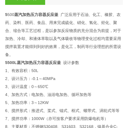
5
500
蒸汽加热压力容器反应釜
广泛应用于石油、化工、橡胶、农
药、染料、医药、食品、用来完成硫化、硝化、氢化、烃化、聚
合、缩合等工艺过程，是以参加反应物质的充分混合为前提，对于
加热、冷却、和液体萃取以及气体吸收等物理变化过程均需要采用
搅拌装置才能得到到好的效果，是化工，制药等行业理想的所需设
备。
5500L蒸汽加热压力容器反应釜
设计参数
1、有效容积：50L
2、设计压力：-0.1～40MPa
3、设计温度：0～650℃
4、加热方式：电加热、油浴电加热、循环加热等
5、加热功率：3～12KW
6、搅拌形式：推进式、桨式、锚式、框式、螺带式、涡轮式等等
7、搅拌功率：1000W（亦可按客户要求采用防爆电机等）
8、主要材质：不锈钢S30408、S31603、S32168，镍基合金C-