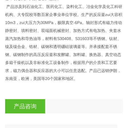
产品涉及到石油化工、医药化工、染料化工、冶金化学及化工科研
机构、大专院校等数百家企事业单位学校。生产的反应釜zui大容积
10m3，zui大压力为30MPa，极限真空-6Pa。轴封形式有磁力传动
静密封、填料密封、双端面机械密封、加热方式有电加热、夹套水
蒸汽加热和导热油等，材料有S30408、S31603等不锈钢、钛材、
镍及镍合金、锆材、碳钢和透明硼硅玻璃釜等。并承接配套不锈
钢、碳钢制作的高压反应釜和发酵罐、加料罐、换热器、真空动态
多箱干燥机以及非标准化工设备制作，根据用户的介质和工艺要
求，磁力偶合器和反应器的大小可以任意选配。产品已远销伊朗，
东南亚，欧洲，美国等20个国家和地区。
产品咨询