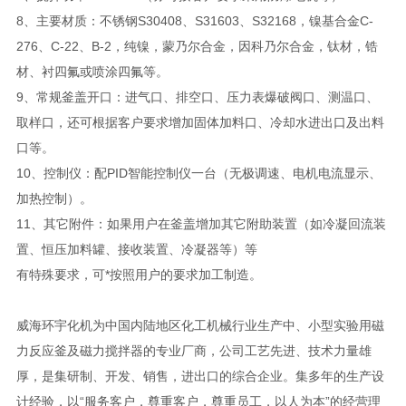
8、主要材质：不锈钢S30408、S31603、S32168，镍基合金C-
276、C-22、B-2，纯镍，蒙乃尔合金，因科乃尔合金，钛材，锆
材、衬四氟或喷涂四氟等。
9、常规釜盖开口：进气口、排空口、压力表爆破阀口、测温口、
取样口，还可根据客户要求增加固体加料口、冷却水进出口及出料
口等。
10、控制仪：配PID智能控制仪一台（无极调速、电机电流显示、
加热控制）。
11、其它附件：如果用户在釜盖增加其它附助装置（如冷凝回流装
置、恒压加料罐、接收装置、冷凝器等）等
有特殊要求，可*按照用户的要求加工制造。
威海环宇化机为中国内陆地区化工机械行业生产中、小型实验用磁
力反应釜及磁力搅拌器的专业厂商，公司工艺先进、技术力量雄
厚，是集研制、开发、销售，进出口的综合企业。集多年的生产设
计经验，以“服务客户，尊重客户，尊重员工，以人为本”的经营理