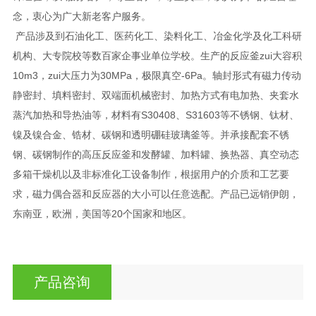
念，衷心为广大新老客户服务。
产品涉及到石油化工、医药化工、染料化工、冶金化学及化工科研
机构、大专院校等数百家企事业单位学校。生产的反应釜zui大容积
10m3，zui大压力为30MPa，极限真空-6Pa。轴封形式有磁力传动
静密封、填料密封、双端面机械密封、加热方式有电加热、夹套水
蒸汽加热和导热油等，材料有S30408、S31603等不锈钢、钛材、
镍及镍合金、锆材、碳钢和透明硼硅玻璃釜等。并承接配套不锈
钢、碳钢制作的高压反应釜和发酵罐、加料罐、换热器、真空动态
多箱干燥机以及非标准化工设备制作，根据用户的介质和工艺要
求，磁力偶合器和反应器的大小可以任意选配。产品已远销伊朗，
东南亚，欧洲，美国等20个国家和地区。
产品咨询