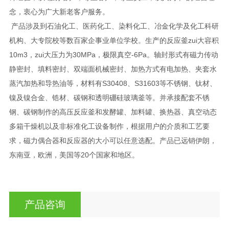
念，衷心为广大新老客户服务。
产品涉及到石油化工、医药化工、染料化工、冶金化学及化工科研
机构、大专院校等数百家企事业单位学校。生产的反应釜zui大容积
10m3，zui大压力为30MPa，极限真空-6Pa。轴封形式有磁力传动
静密封、填料密封、双端面机械密封、加热方式有电加热、夹套水
蒸汽加热和导热油等，材料有S30408、S31603等不锈钢、钛材、
镍及镍合金、锆材、碳钢和透明硼硅玻璃釜等。并承接配套不锈
钢、碳钢制作的高压反应釜和发酵罐、加料罐、换热器、真空动态
多箱干燥机以及非标准化工设备制作，根据用户的介质和工艺要
求，磁力偶合器和反应器的大小可以任意选配。产品已远销伊朗，
东南亚，欧洲，美国等20个国家和地区。
产品咨询