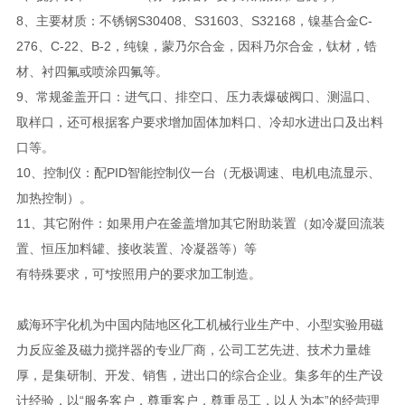
8、主要材质：不锈钢S30408、S31603、S32168，镍基合金C-
276、C-22、B-2，纯镍，蒙乃尔合金，因科乃尔合金，钛材，锆
材、衬四氟或喷涂四氟等。
9、常规釜盖开口：进气口、排空口、压力表爆破阀口、测温口、
取样口，还可根据客户要求增加固体加料口、冷却水进出口及出料
口等。
10、控制仪：配PID智能控制仪一台（无极调速、电机电流显示、
加热控制）。
11、其它附件：如果用户在釜盖增加其它附助装置（如冷凝回流装
置、恒压加料罐、接收装置、冷凝器等）等
有特殊要求，可*按照用户的要求加工制造。
威海环宇化机为中国内陆地区化工机械行业生产中、小型实验用磁
力反应釜及磁力搅拌器的专业厂商，公司工艺先进、技术力量雄
厚，是集研制、开发、销售，进出口的综合企业。集多年的生产设
计经验，以“服务客户，尊重客户，尊重员工，以人为本”的经营理